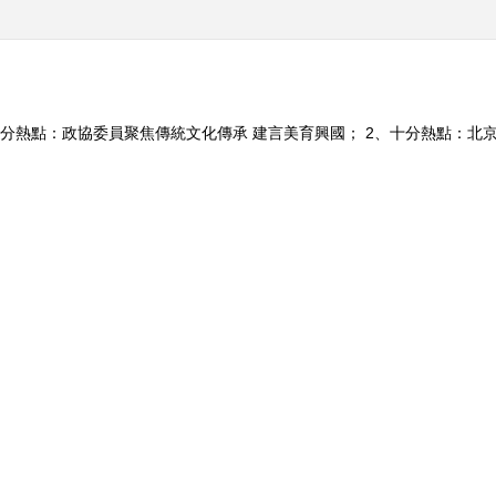
十分熱點：政協委員聚焦傳統文化傳承 建言美育興國； 2、十分熱點：北京
再登人藝舞台； 4、十分深度：堅定文化自信 講好中國故事。（《文化十分
190526 当5G遇
《央视财经评论》 20160118
[致富经]一款衣
2016 房价还涨吗？
元的秘密 201608