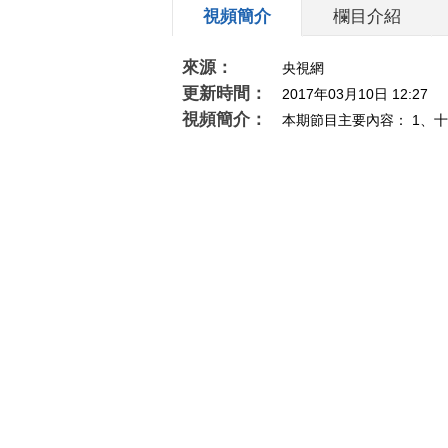
視頻簡介
欄目介紹
來源：
央視網
更新時間：
2017年03月10日 12:27
視頻簡介：
本期節目主要內容： 1、
新高； 3、十分熱點：經典話劇作品《阮玲玉》
相關推薦
《交易时间（下午版）》
《对话》 20
20190104
上超高清