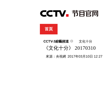
首頁
直播
節目單
綜合
新聞
財經
綜藝
中文國際
體
CCTV-3綜藝頻道
文化十分
《文化十分》 20170310
來源：
央視網
2017年03月10日 12:27