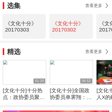
选集
查看更多
《文化十分》
《文化十分》
《文
20170303
20170302
2017
精选
查看更多
01:20
06:52
[文化十分]十分热
[文化十分]全国政
[文化
点：政协委员聚焦
协委员单霁翔：依
人X的
传统文化传承 建
法保护故宫 让人
东野
言美育兴国
民得文化实惠