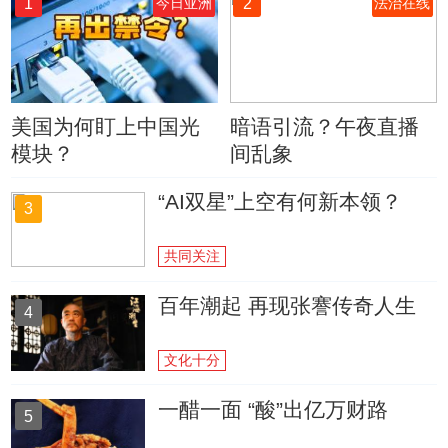
1
2
今日亚洲
法治在线
美国为何盯上中国光
暗语引流？午夜直播
模块？
间乱象
“AI双星”上空有何新本领？
3
共同关注
百年潮起 再现张謇传奇人生
4
文化十分
一醋一面 “酸”出亿万财路
5