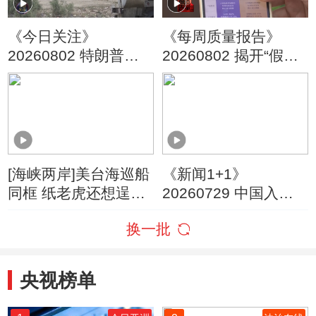
《今日关注》
《每周质量报告》
20260802 特朗普叫
20260802 揭开“假洋
停“最大规模”打击 伊
牌”的真面目
朗称摧毁美军F-35战
机
[海峡两岸]美台海巡船
《新闻1+1》
同框 纸老虎还想逞
20260729 中国入境
威？
游，为何爆发式增
换一批
长？
央视榜单