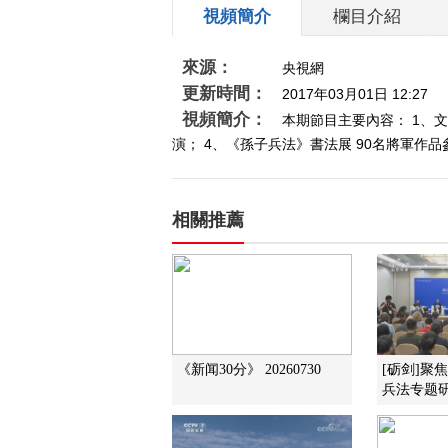
視頻簡介
欄目介紹
來源：
央視網
更新時間：
2017年03月01日 12:27
視頻簡介：
本期節目主要內容： 1、
演； 4、《孫子兵法》書法展 90名將軍作品
相關推薦
《新闻30分》 20260730
[砺剑]聚
兵法专题