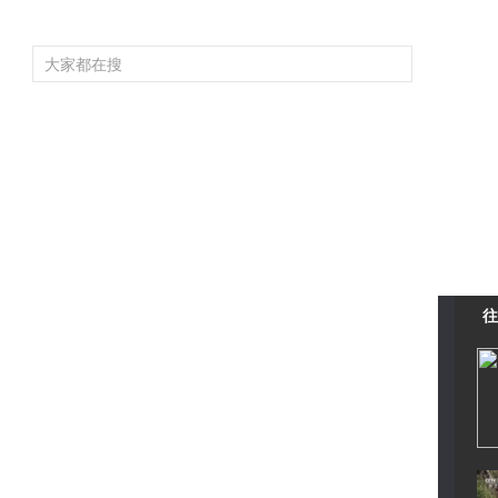
頻道大全
欄目大全
片庫
4K專區
聽
育
電影
國防軍事
電視劇
紀錄
科教
戲曲
社會與法
少
往