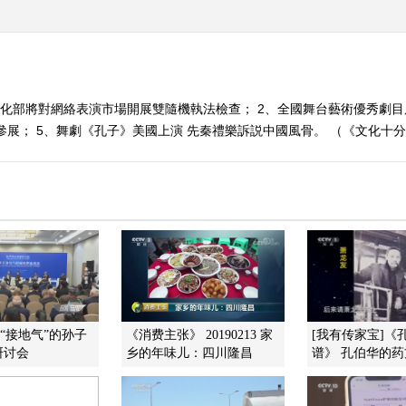
文化部將對網絡表演市場開展雙隨機執法檢查； 2、全國舞台藝術優秀劇目
參展； 5、舞劇《孔子》美國上演 先秦禮樂訴説中國風骨。 （《文化十分》 2
焦“接地气”的孙子
《消费主张》 20190213 家
[我有传家宝]《
研讨会
乡的年味儿：四川隆昌
谱》 孔伯华的药