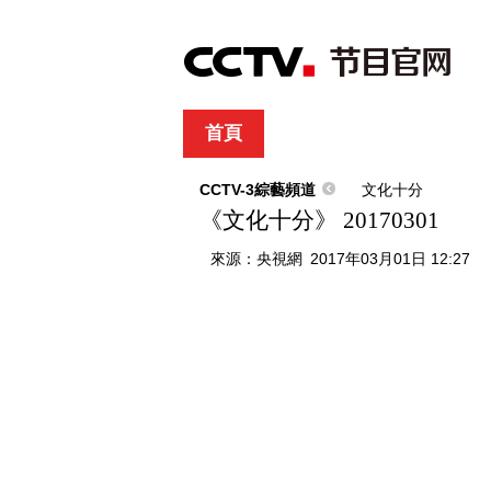
首頁
直播
節目單
綜合
新聞
財經
綜藝
中文國際
體
CCTV-3綜藝頻道
文化十分
《文化十分》 20170301
來源：
央視網
2017年03月01日 12:27