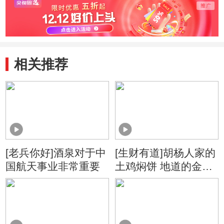
类生
相关推荐
[老兵你好]酒泉对于中
[生财有道]胡杨人家的
国航天事业非常重要
土鸡焖饼 地道的金塔
味道