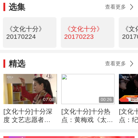
选集
查看更多
《文化十分》
《文化十分》
《文
20170224
20170223
2017
精选
查看更多
07:08
00:26
[文化十分]十分深
[文化十分]十分热
[文化
度 文艺志愿者：
点：黄梅戏《太白
点：
让艺术的种子在乡
醉》亮相国家大剧
车百
村发芽
院
聚焦