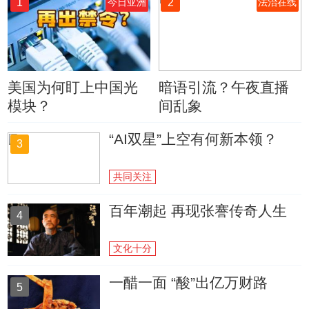
1
2
今日亚洲
法治在线
美国为何盯上中国光
暗语引流？午夜直播
模块？
间乱象
“AI双星”上空有何新本领？
3
共同关注
百年潮起 再现张謇传奇人生
4
文化十分
一醋一面 “酸”出亿万财路
5