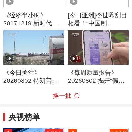
《经济半小时》
[今日亚洲]令世界刮目
20171219 新时代里
相看！“中国制
访乡村：粤北山区的
造”变“酷”了
乡村试验
《今日关注》
《每周质量报告》
20260802 特朗普叫
20260802 揭开“假洋
停“最大规模”打击 伊
牌”的真面目
换一批
朗称摧毁美军F-35战
机
央视榜单