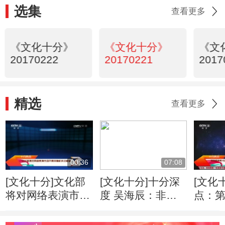
选集
查看更多
《文化十分》
《文化十分》
《文
20170222
20170221
2017
精选
查看更多
00:36
07:08
[文化十分]文化部
[文化十分]十分深
[文化
将对网络表演市场
度 吴海辰：非洲
点：第
开展双随机执法检
自然人文的记录者
金像
查
保护者
城》