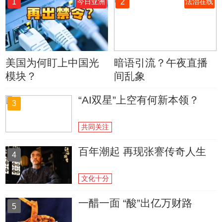
1
2
今日亚洲
法治在线
美国为何盯上中国光
暗语引流？午夜直播
模块？
间乱象
“AI双星”上空有何新本领？
3
共同关注
百年潮起 再现张謇传奇人生
4
文化十分
一醋一面 “酸”出亿万财路
5