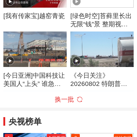
[我有传家宝]越窑青瓷
[绿色时空]苔藓里长出
无限“钱”景 整期视频
(20160110)
[今日亚洲]中国科技让
《今日关注》
美国人“上头” 谁急
20260802 特朗普叫
了？
停“最大规模”打击 伊
换一批
朗称摧毁美军F-35战
机
央视榜单