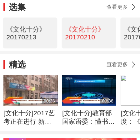
选集
查看更多
《文化十分》
《文化十分》
《文
20170213
20170210
2017
精选
查看更多
00:36
00:38
[文化十分]2017艺
[文化十分]教育部
[文化
考正在进行 新增
国家语委：懂书法
度：
专业报名人数火爆
会朗诵要成学
李艳
生“基本功”