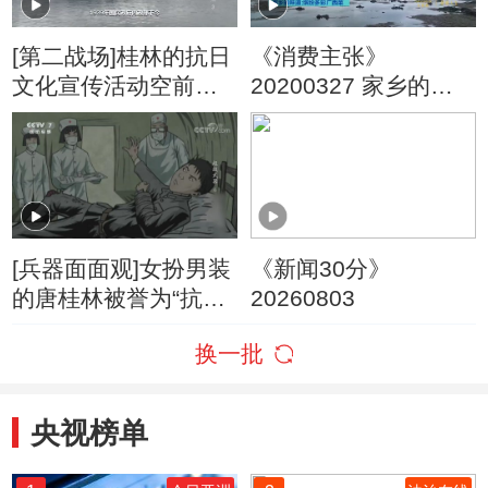
[第二战场]桂林的抗日
《消费主张》
文化宣传活动空前活
20200327 家乡的味
跃
道：缤纷多彩广西菜
[兵器面面观]女扮男装
《新闻30分》
的唐桂林被誉为“抗战
20260803
中的花木兰”
换一批
央视榜单