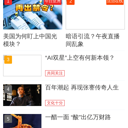
1
2
今日亚洲
法治在线
美国为何盯上中国光
暗语引流？午夜直播
模块？
间乱象
“AI双星”上空有何新本领？
3
共同关注
百年潮起 再现张謇传奇人生
4
文化十分
一醋一面 “酸”出亿万财路
5