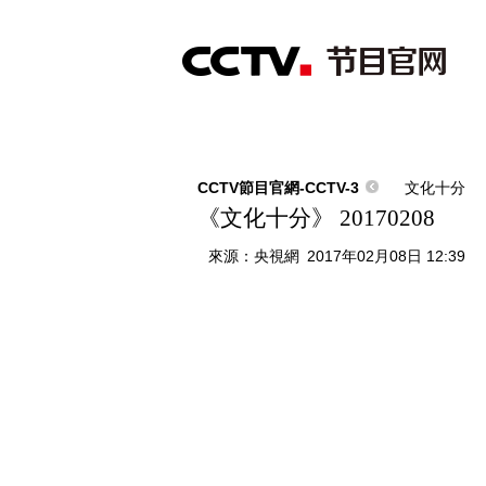
首頁
直播
節目單
綜合
新聞
財經
綜藝
中文國際
體
CCTV節目官網-CCTV-3
文化十分
《文化十分》 20170208
來源：
央視網
2017年02月08日 12:39