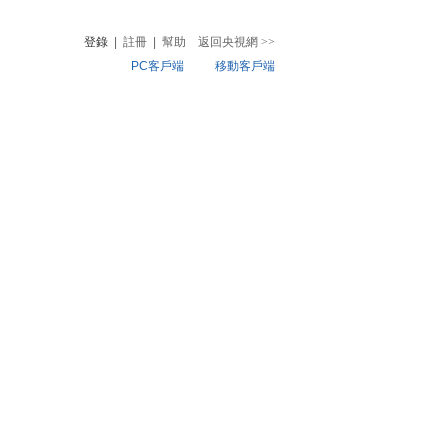
登錄
|
註冊
|
幫助
返回央視網
>>
PC客戶端
移動客戶端
音
熱榜
微視頻
兒
音樂
體育賽事
農業農村