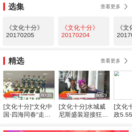
选集
查看更多
《文化十分》
《文化十分》
《文
20170205
20170204
2017
精选
查看更多
00:35
00:29
[文化十分]“文化中
[文化十分]水城威
[文化
国·四海同春”走进
尼斯盛装迎接狂欢
政5.
香港
节
雅艺