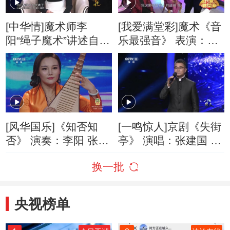
[中华情]魔术师李
[我爱满堂彩]魔术《音
阳“绳子魔术”讲述自己
乐最强音》 表演：李
的学艺经历
阳
[风华国乐]《知否知
[一鸣惊人]京剧《失街
否》 演奏：李阳 张桐
亭》 演唱：张建国 操
语
琴：李阳
换一批
央视榜单