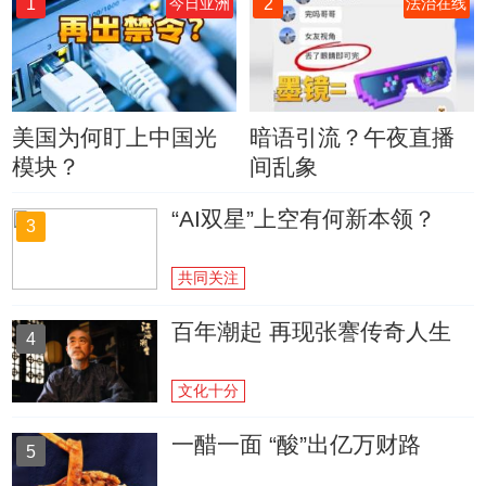
1
2
今日亚洲
法治在线
美国为何盯上中国光
暗语引流？午夜直播
模块？
间乱象
“AI双星”上空有何新本领？
3
共同关注
百年潮起 再现张謇传奇人生
4
文化十分
一醋一面 “酸”出亿万财路
5