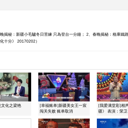
晚揭秘：新疆小毛驢冬日苦練 只為登台一分鐘； 2、春晚揭秘：格庫鐵路穿
分》 20170202）
统文化之梁艳
[幸福账单]新疆美女王一宸
[我爱满堂彩]相
闯关失败 账单取消
疆》 表演：荣卫