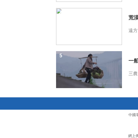
4
荒
遠方
5
一
三農
中國
網上傳