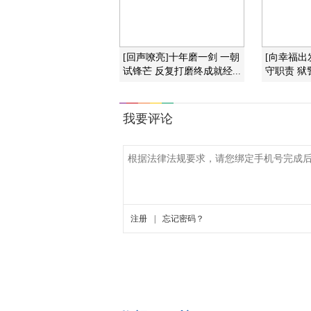
[回声嘹亮]十年磨一剑 一朝
[向幸福出
试锋芒 反复打磨终成就经...
守职责 