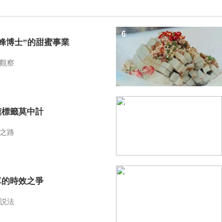
6
蜜蜂博士”的甜蜜事業
觀察
7
懂標籤莫中計
之路
8
單的時效之爭
説法