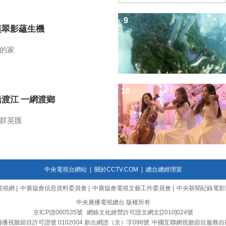
9
漠翠影蘊生機
的家
10
船渡江 一網渡鄉
群英匯
中央電視台網站
|
關於CCTV.COM
|
總台總經理室
電視網
|
中廣協會信息資料委員會
|
中廣協會電視文藝工作委員會
|
中央新聞紀錄電影
中央廣播電視總台 版權所有
京ICP證060535號
網絡文化經營許可證文網文[2010]024號
播視聽節目許可證號 0102004 新出網證（京）字098號
中國互聯網視聽節目服務自