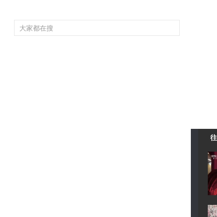
頻道大全
欄目大全
片庫
4K專區
聽
育
電影
國防軍事
電視劇
紀錄
科教
戲曲
社會與法
少
往