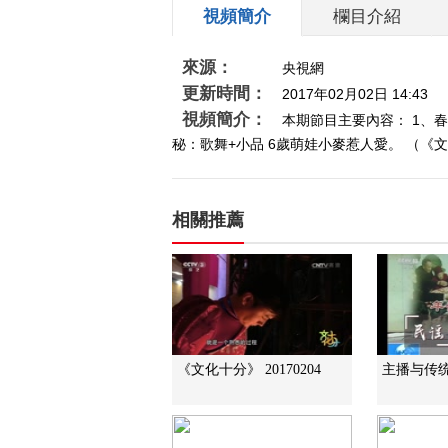
視頻簡介
欄目介紹
來源：
央視網
更新時間：
2017年02月02日 14:43
視頻簡介：
本期節目主要內容： 1、春
秘：歌舞+小品 6歲萌娃小麥惹人愛。 （《文化十
相關推薦
《文化十分》 20170204
主播与传