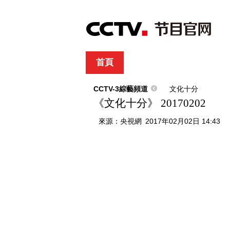
首頁
直播
節目單
綜合
新聞
財經
綜藝
中文國際
體
CCTV-3綜藝頻道
文化十分
《文化十分》 20170202
來源：
央視網
2017年02月02日 14:43