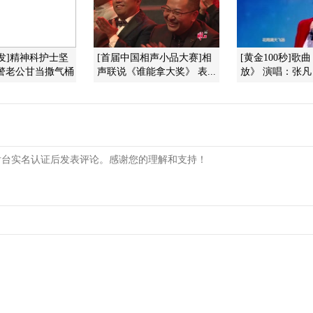
发]精神科护士坚
[首届中国相声小品大赛]相
[黄金100秒]歌
狱警老公甘当撒气桶
声联说《谁能拿大奖》 表...
放》 演唱：张凡