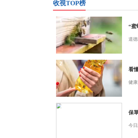
收視TOP榜
1
“
道德
2
看
健康
3
保
今日