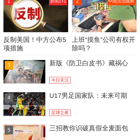
1
2
新闻1+1
中国法治观察
反制美国！中方公布5
上班“摸鱼”公司有权开
项措施
除吗？
新版《防卫白皮书》藏祸心
3
今日关注
U17男足国家队：未来可期
4
足球之夜
三招教你识破真假全麦面包
5