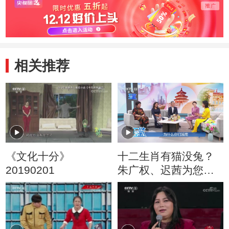
增长7.
相关推荐
《文化十分》
十二生肖有猫没兔？
20190201
朱广权、迟茜为您送
上猫年祝福