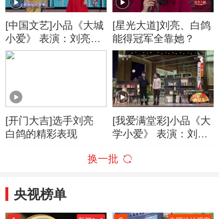
[中国文艺]小品《大城
[星光大道]刘亮、白鸽
小爱》 表演：刘亮，
能得冠军全靠她？
白鸽 等
[开门大吉]选手刘亮
[我爱满堂彩]小品《大
白鸽的精彩表现
学小爱》 表演：刘亮
白鸽等
换一批
央视榜单