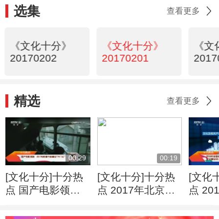
选集
查看更多
《文化十分》
《文化十分》
《文
20170202
20170201
2017
精选
查看更多
00:29
00:19
[文化十分]十分热
[文化十分]十分热
[文化
点 国产电影领跑
点 2017年北京艺
点 2
2017电影春节档
考启幕 报考人数
模以
喜迎“开门红”
创新高
产业