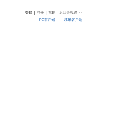
登錄
|
註冊
|
幫助
返回央視網
>>
PC客戶端
移動客戶端
音
熱榜
微視頻
兒
音樂
體育賽事
農業農村