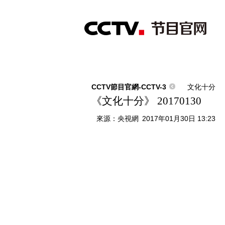
首頁
直播
節目單
綜合
新聞
財經
綜藝
中文國際
體
CCTV節目官網-CCTV-3
文化十分
《文化十分》 20170130
來源：
央視網
2017年01月30日 13:23