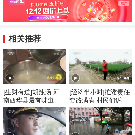
相关推荐
[生财有道]胡辣汤 河
[经济半小时]推诿责任
南西华县最有味道的
套路满满 村民们诉求
美食名片
无门