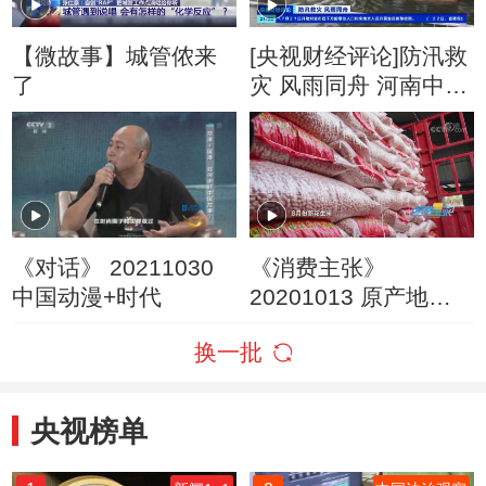
【微故事】城管侬来
[央视财经评论]防汛救
了
灾 风雨同舟 河南中北
部9个气象站雨量突破
极值
《对话》 20211030
《消费主张》
中国动漫+时代
20201013 原产地访
价格：新花生上市 价
换一批
格走势如何？
央视榜单