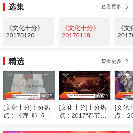
选集
查看更多
《文化十分》
《文化十分》
《文
20170120
20170119
2017
精选
查看更多
00:15
00:29
[文化十分]十分热
[文化十分]十分热
[文化
点：《诗刊》创刊
点：2017“春节
点：2
60周年座谈会在京
档”电影票房有望
春节
举行
再创新高
将进