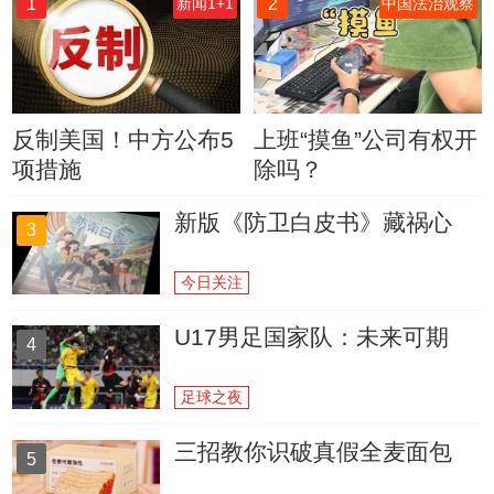
1
2
新闻1+1
中国法治观察
反制美国！中方公布5
上班“摸鱼”公司有权开
项措施
除吗？
新版《防卫白皮书》藏祸心
3
今日关注
U17男足国家队：未来可期
4
足球之夜
三招教你识破真假全麦面包
5