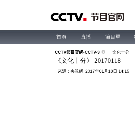
首頁
直播
節目單
綜合
新聞
財經
綜藝
中文國際
體
CCTV節目官網-CCTV-3
文化十分
《文化十分》 20170118
來源：
央視網
2017年01月18日 14:15