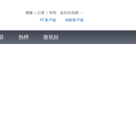
登錄
|
註冊
|
幫助
返回央視網
>>
PC客戶端
移動客戶端
音
熱榜
微視頻
兒
音樂
體育賽事
農業農村