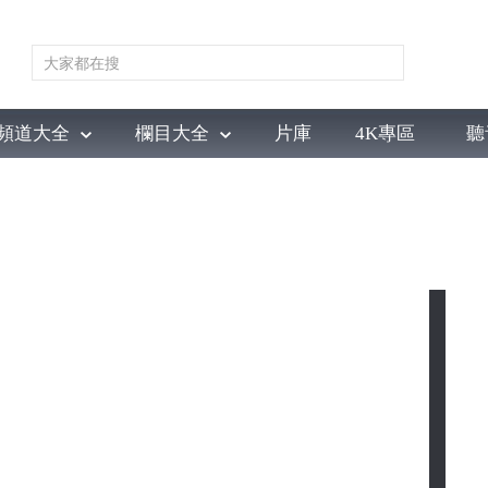
頻道大全
欄目大全
片庫
4K專區
聽
育
電影
國防軍事
電視劇
紀錄
科教
戲曲
社會與法
少