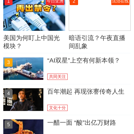
1
2
今日亚洲
法治在线
美国为何盯上中国光
暗语引流？午夜直播
模块？
间乱象
“AI双星”上空有何新本领？
3
共同关注
百年潮起 再现张謇传奇人生
4
文化十分
一醋一面 “酸”出亿万财路
5