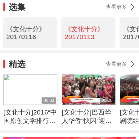
选集
查看更多
《文化十分》
《文化十分》
《文
20170116
20170113
2017
精选
查看更多
00:31
00:28
[文化十分]2016“中
[文化十分]巴西华
[文化
国原创文学排行
人华侨“快闪”迎春
剧院
榜”揭晓 剑网行动
节
文化
助力网络原创文学
动