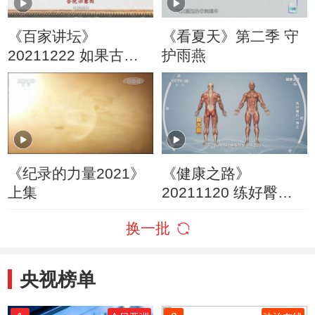
《百家讲坛》
《看夏天》第二季 守
20211222 如果古建
护雨燕
筑会说话（第二季）
11 唯有合院最中国
《纪录的力量2021》
《健康之路》
上集
20211120 练好臀肌
一身正
换一批
央视榜单