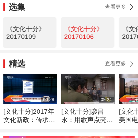
选集
查看更多
《文化十分》
《文化十分》
《文
20170109
20170106
2017
精选
查看更多
00:28
09:24
[文化十分]2017年
[文化十分]廖昌
[文化
文化新政：传承和
永：用歌声点亮万
美国
培育中国特色工业
家灯火
奖落幕
精神
城》夺