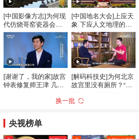
[中国影像方志]为何现
[中国地名大会]上应天
代仿烧哥窑瓷器会引
象 下应人文地理的故
起故宫专家的关注
宫是一部书 也是一部
历史
[谢谢了，我的家]故宫
[解码科技史]为何北京
钟表修复师王津 几代
故宫里没有厕所？“官
人与故宫别样的缘分
房”又是何宝物？
换一批
央视榜单