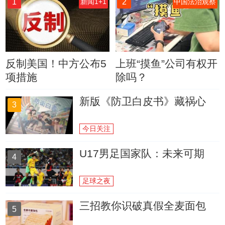
1
2
新闻1+1
中国法治观察
反制美国！中方公布5
上班“摸鱼”公司有权开
项措施
除吗？
新版《防卫白皮书》藏祸心
3
今日关注
U17男足国家队：未来可期
4
足球之夜
三招教你识破真假全麦面包
5