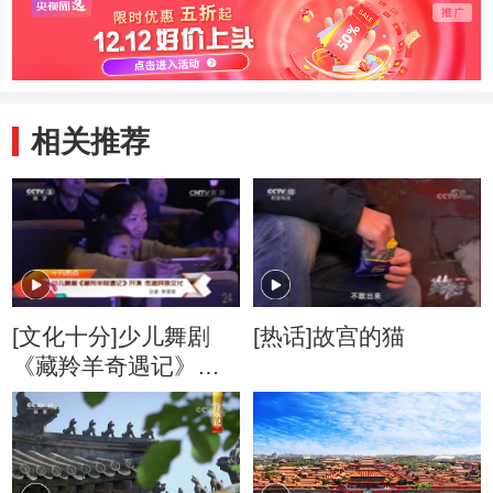
相关推荐
[文化十分]少儿舞剧
[热话]故宫的猫
《藏羚羊奇遇记》开
演 传递民族文化