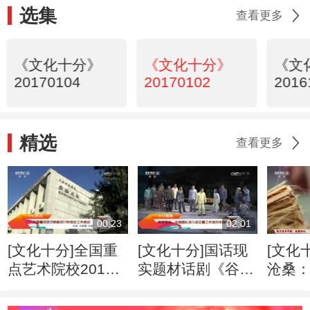
选集
查看更多
《文化十分》
《文化十分》
《文
20170104
20170102
2016
精选
查看更多
00:23
02:01
[文化十分]全国重
[文化十分]国话现
[文化
点艺术院校2017
实题材话剧《谷文
沧桑
年招生工作启动
昌》在京试演 塑
纸 书
造人民公仆楷模形