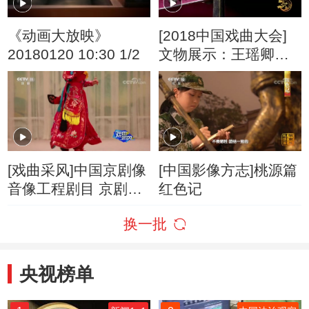
《动画大放映》
[2018中国戏曲大会]
20180120 10:30 1/2
文物展示：王瑶卿在
《十三妹》中所用腰
刀
[戏曲采风]中国京剧像
[中国影像方志]桃源篇
音像工程剧目 京剧
红色记
《十三妹》在京录制
换一批
完毕
央视榜单