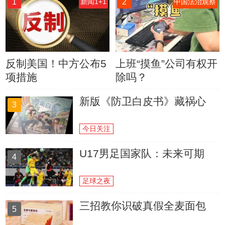
1
2
新闻1+1
中国法治观察
反制美国！中方公布5
上班“摸鱼”公司有权开
项措施
除吗？
新版《防卫白皮书》藏祸心
3
今日关注
U17男足国家队：未来可期
4
足球之夜
三招教你识破真假全麦面包
5