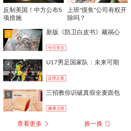
反制美国！中方公布5
上班“摸鱼”公司有权开
项措施
除吗？
新版《防卫白皮书》藏祸心
3
今日关注
U17男足国家队：未来可期
4
足球之夜
三招教你识破真假全麦面包
5
健康之路
查看更多
换一换