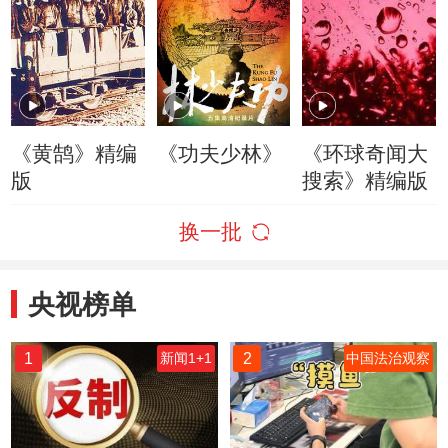
《黄鹄》精编
《功夫少林》
《环球奇闻大
版
搜索》精编版
换一批
央视榜单
1
2
新闻1+1
中国法治观察