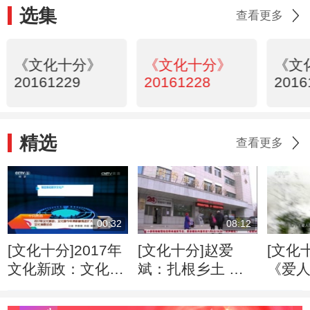
选集
查看更多
《文化十分》
《文化十分》
《文
20161229
20161228
2016
精选
查看更多
00:32
08:12
[文化十分]2017年
[文化十分]赵爱
[文化
文化新政：文化部
斌：扎根乡土 描
《爱
今年将积极推进扩
绘盐碱村蜕变之路
一代
大文化消费试点
春史