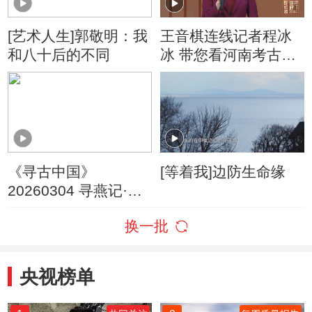
[艺术人生]郭敬明：我
王音棋连线记者程冰
和八十后的不同
冰 带您看河南考古发
掘的新进展
《寻古中国》
[等着我]边防生命缘
20260304 寻燕记·肇
建燕都
换一批
央视榜单