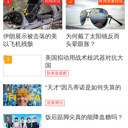
1
2
共同关注
每周质量报告
伊朗展示被击落的美
为何戴了太阳镜反而
以飞机残骸
头晕眼胀？
美国拟动用战术核武器对抗大
3
国
防务新观察
“天才”因凡蒂诺是如何失算的
4
世界周刊
饭后踮脚尖真的能降血糖吗？
5