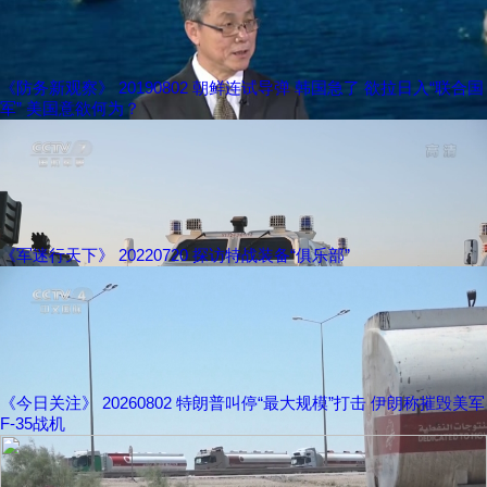
《防务新观察》 20190802 朝鲜连试导弹 韩国急了 欲拉日入“联合国
军” 美国意欲何为？
《军迷行天下》 20220720 探访特战装备“俱乐部”
《今日关注》 20260802 特朗普叫停“最大规模”打击 伊朗称摧毁美军
F-35战机