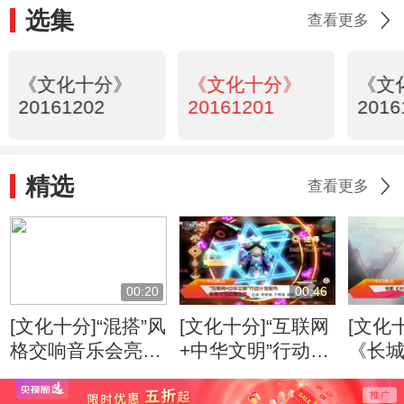
选集
查看更多
《文化十分》
《文化十分》
《文
20161202
20161201
2016
精选
查看更多
00:20
00:46
[文化十分]“混搭”风
[文化十分]“互联网
[文化
格交响音乐会亮相
+中华文明”行动计
《长城
北京
划发布 鼓励文物
述中
动漫创作