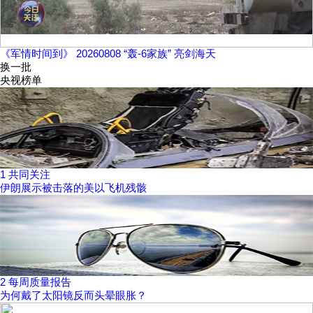
《军情时间到》 20260808 “轰-6家族” 亮剑海天
换一批
央视榜单
1
共同关注
伊朗展示被击落的美以飞机残骸
2
每周质量报告
为何戴了太阳镜反而头晕眼胀？