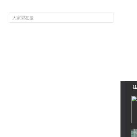
頻道大全
欄目大全
片庫
4K專區
聽
育
電影
國防軍事
電視劇
紀錄
科教
戲曲
社會與法
少
往