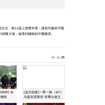
2016-11-21 12:11:40
《文化十分》 20161118
年度生活；第11屆上海雙年展：讓當代藝術可觀
計師陳大瑞：做美到極致的中國傢具。
2016-11-18 11:41:37
《文化十分》 20161117
換一組
2016-11-17 11:51:35
《文化十分》 20161116
2016-11-16 12:05:34
80803 永
[远方的家]一带一路（467）
 牺牲
乌兹别克斯坦 张骞出使之...
《文化十分》 20161115