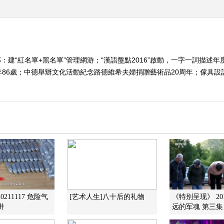
：建“紅名單+黑名單”管理網游；“漢語盤點2016”啟動，一字一詞描述
86歲；中德舉辦文化活動紀念路德維希夫婦捐贈藝術品20周年；傢具設
0211117 危险气
[艺术人生]八十后的礼物
《特别呈现》 201
阱
远的军魂 第三集