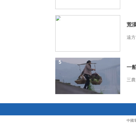
4
荒
遠方
5
一
三農
中國