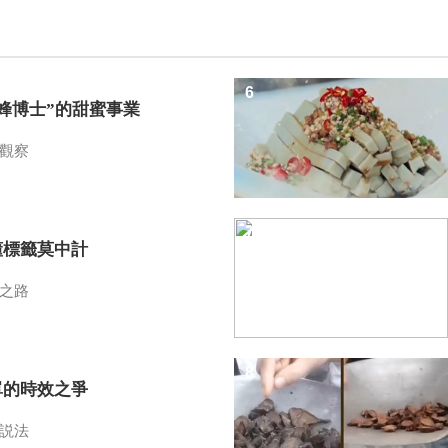
6
蜜蜂博士”的甜蜜事業
觀察
7
懂標籤莫中計
之路
8
單的時效之爭
説法