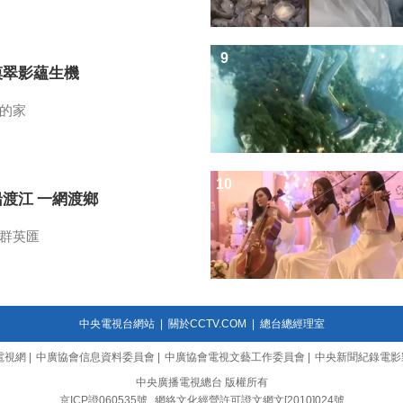
9
漠翠影蘊生機
的家
10
船渡江 一網渡鄉
群英匯
中央電視台網站
|
關於CCTV.COM
|
總台總經理室
電視網
|
中廣協會信息資料委員會
|
中廣協會電視文藝工作委員會
|
中央新聞紀錄電影
中央廣播電視總台 版權所有
京ICP證060535號
網絡文化經營許可證文網文[2010]024號