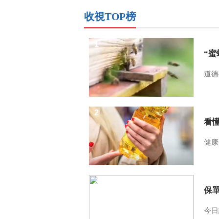
收視TOP榜
1
“
道德
2
看
健康
3
保
今日