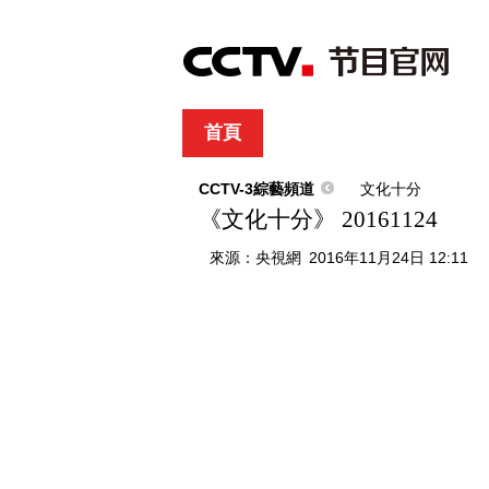
首頁
直播
節目單
綜合
新聞
財經
綜藝
中文國際
體
CCTV-3綜藝頻道
文化十分
《文化十分》 20161124
來源：
央視網
2016年11月24日 12:11