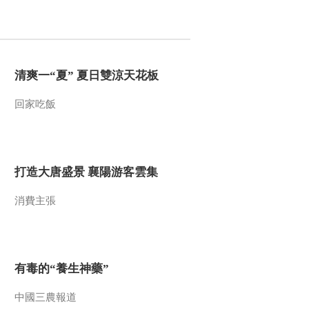
2016-11-09 14:27:10
《文化十分》 20161108
清爽一“夏” 夏日雙涼天花板
2016-11-08 11:57:09
回家吃飯
《文化十分》 20161107
打造大唐盛景 襄陽游客雲集
2016-11-07 13:18:10
消費主張
《文化十分》 20161104
2016-11-04 13:40:10
有毒的“養生神藥”
《文化十分》 20161103
中國三農報道