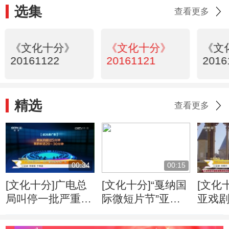
选集
查看更多
《文化十分》
《文化十分》
《文
20161122
20161121
2016
精选
查看更多
00:34
00:15
[文化十分]广电总
[文化十分]“戛纳国
[文化
局叫停一批严重违
际微短片节”亚太
亚戏
规电视广告
区启动
展”对
放