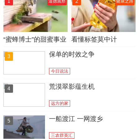
1
2
道德观察
健康之路
“蜜蜂博士”的甜蜜事业
看懂标签莫中计
保单的时效之争
3
今日说法
荒漠翠影蕴生机
4
远方的家
一船渡江 一网渡乡
5
三农群英汇