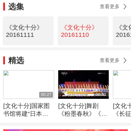
选集
查看更多
《文化十分》
《文化十分》
《文
20161111
20161110
2016
精选
查看更多
00:27
00:33
[文化十分]国家图
[文化十分]舞剧
[文化
书馆将建“日本对
《粉墨春秋》《一
《长
华调查档案资
把酸枣》丝路巡演
我台
料”数据库
落幕