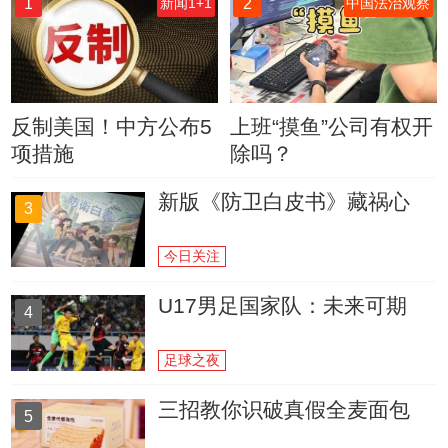
1
2
新闻1+1
中国法治观察
反制美国！中方公布5
上班“摸鱼”公司有权开
项措施
除吗？
新版《防卫白皮书》藏祸心
3
今日关注
U17男足国家队：未来可期
4
足球之夜
三招教你识破真假全麦面包
5