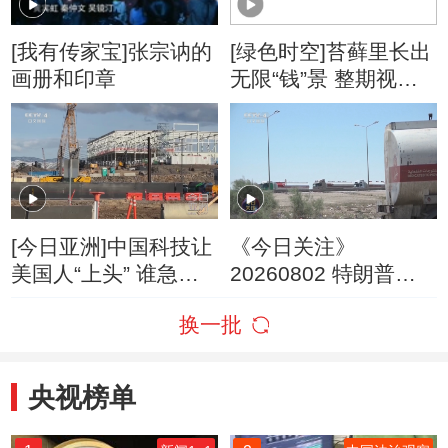
[我有传家宝]张宗讷的
[绿色时空]苔藓里长出
画册和印章
无限“钱”景 整期视频
(20160110)
[今日亚洲]中国科技让
《今日关注》
美国人“上头” 谁急
20260802 特朗普叫
了？
停“最大规模”打击 伊
换一批
朗称摧毁美军F-35战
机
央视榜单