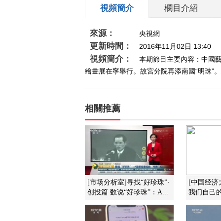
視頻簡介
欄目介紹
來源：
央視網
更新時間：
2016年11月02日 13:40
視頻簡介：
本期節目主要內容：中國藝
繪畫展在寧舉行。故宮分院再添南國“明珠”。
相關推薦
[市场分析室]寻找“好珍珠”·
[中国经济
创投篇 数说“好珍珠”：A...
我们自己