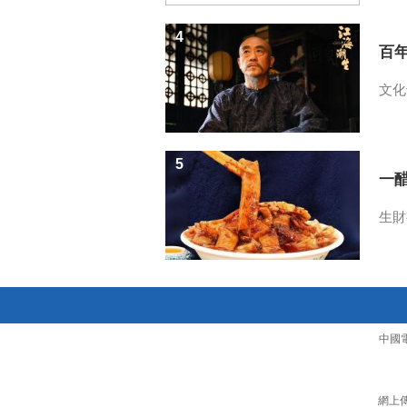
4
百
文化
5
一醋
生財
中國
網上傳