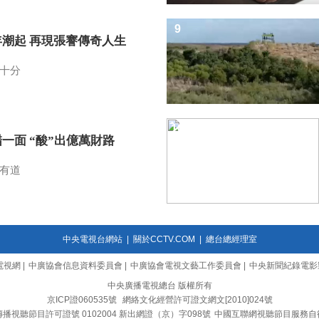
9
年潮起 再現張謇傳奇人生
十分
10
一面 “酸”出億萬財路
有道
中央電視台網站
|
關於CCTV.COM
|
總台總經理室
電視網
|
中廣協會信息資料委員會
|
中廣協會電視文藝工作委員會
|
中央新聞紀錄電影
中央廣播電視總台 版權所有
京ICP證060535號
網絡文化經營許可證文網文[2010]024號
播視聽節目許可證號 0102004 新出網證（京）字098號
中國互聯網視聽節目服務自