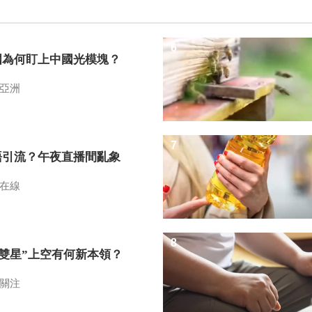
6
國為何盯上中國光模塊？
亞洲
7
語引流？午夜直播間亂象
在線
8
I雙星”上空有何新本領？
關注