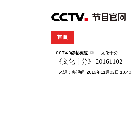
首頁
直播
節目單
綜合
新聞
財經
綜藝
中文國際
體
CCTV-3綜藝頻道
文化十分
《文化十分》 20161102
來源：
央視網
2016年11月02日 13:40