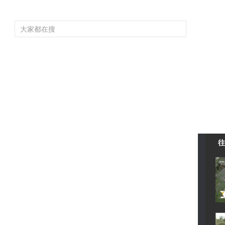
頻道大全
欄目大全
片庫
4K專區
聽
育
電影
國防軍事
電視劇
紀錄
科教
戲曲
社會與法
少
往