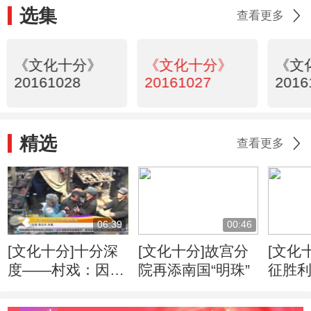
选集
查看更多
《文化十分》
《文化十分》
《文
20161028
20161027
2016
精选
查看更多
06:39
00:46
[文化十分]十分深
[文化十分]故宫分
[文化
度——村戏：因为
院再添南国“明珠”
征胜利
有你 所以有戏
绘画