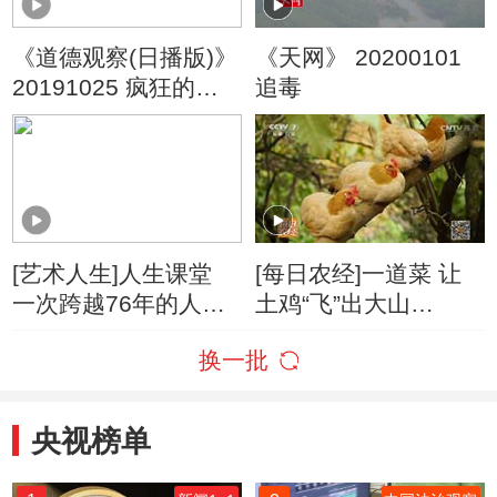
《道德观察(日播版)》
《天网》 20200101
20191025 疯狂的持
追毒
刀人
[艺术人生]人生课堂
[每日农经]一道菜 让
一次跨越76年的人生
土鸡“飞”出大山
对话
20161111
换一批
央视榜单