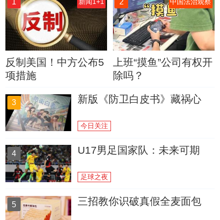
1
2
新闻1+1
中国法治观察
反制美国！中方公布5
上班“摸鱼”公司有权开
项措施
除吗？
新版《防卫白皮书》藏祸心
3
今日关注
U17男足国家队：未来可期
4
足球之夜
三招教你识破真假全麦面包
5