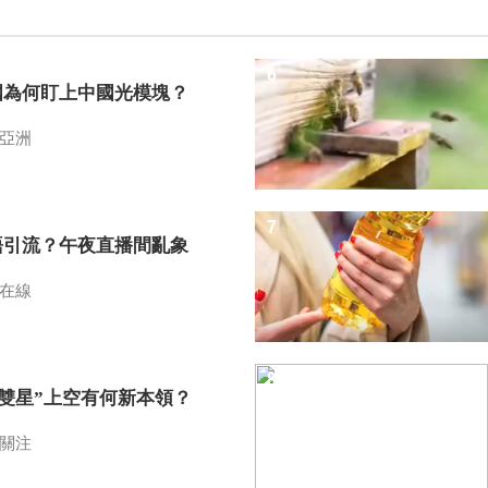
6
國為何盯上中國光模塊？
亞洲
7
語引流？午夜直播間亂象
在線
8
I雙星”上空有何新本領？
關注