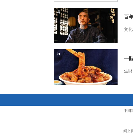
4
百
文化
5
一醋
生財
中國
網上傳