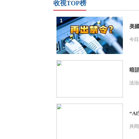
收視TOP榜
1
美
今日
2
暗
法治
3
“A
共同