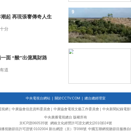
9
年潮起 再現張謇傳奇人生
十分
10
一面 “酸”出億萬財路
有道
中央電視台網站
|
關於CCTV.COM
|
總台總經理室
電視網
|
中廣協會信息資料委員會
|
中廣協會電視文藝工作委員會
|
中央新聞紀錄電影
中央廣播電視總台 版權所有
京ICP證060535號
網絡文化經營許可證文網文[2010]024號
播視聽節目許可證號 0102004 新出網證（京）字098號
中國互聯網視聽節目服務自