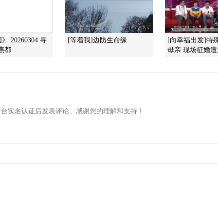
 20260304 寻
[等着我]边防生命缘
[向幸福出发]特
燕都
母亲 现场征婚