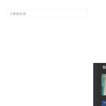
頻道大全
欄目大全
片庫
4K專區
聽
育
電影
國防軍事
電視劇
紀錄
科教
戲曲
社會與法
少
往