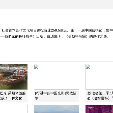
和社會資本合作文化項目總投資達258.5億元。第十一屆中國藝術節，集
—我們家的長征故事》出版。白瑪娜珍：《尋找格薩爾》的創作之路。（《文化
味巴东 乘船体验船
[行进中的中国光影]两败皆
[朗读者第二季]
成了一种文化...
输
读《哈姆雷特》