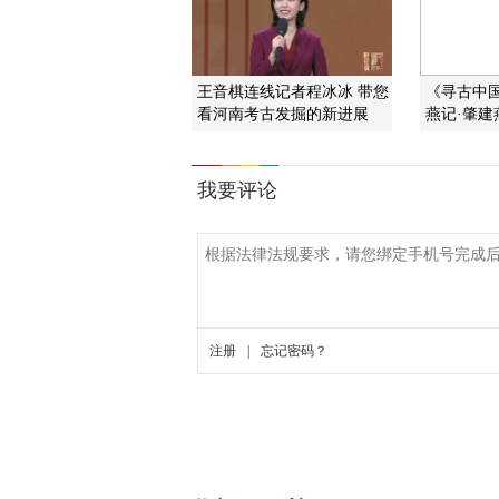
王音棋连线记者程冰冰 带您
《寻古中国》
看河南考古发掘的新进展
燕记·肇建