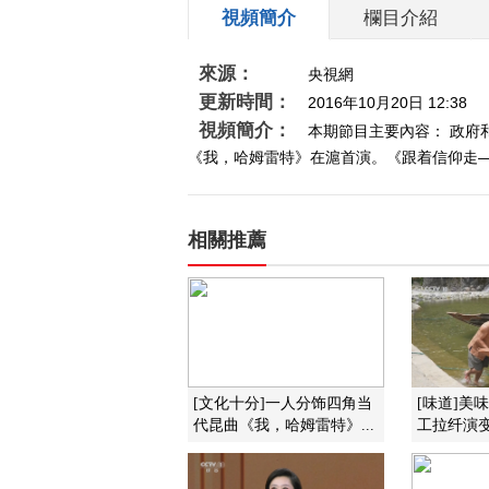
視頻簡介
欄目介紹
來源：
央視網
更新時間：
2016年10月20日 12:38
視頻簡介：
本期節目主要內容： 政府
《我，哈姆雷特》在滬首演。《跟着信仰走—
相關推薦
[文化十分]一人分饰四角当
[味道]美
代昆曲《我，哈姆雷特》...
工拉纤演变