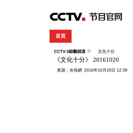
首頁
直播
節目單
綜合
新聞
財經
綜藝
中文國際
體
CCTV-3綜藝頻道
文化十分
《文化十分》 20161020
來源：
央視網
2016年10月20日 12:38