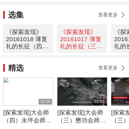
选集
查看更多
《探索发现》
《探索发现》
《探
20161018 薄复
20161017 薄复
201
礼的长征（四）
礼的长征（三）
礼的
永恒征途
根据地
（二
行行
精选
查看更多
18:26
07:03
[探索发现]大会师
[探索发现]大会师
[探索
（四）永坪会师
（三）懋功会师
（三
红二十五军孤军远
两大主力红军懋功
红军四