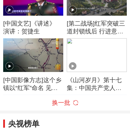
[中国文艺]《讲述》
[第二战场]红军突破三
演讲：贺捷生
道封锁线后 行进意图
暴露
[中国影像方志]这个乡
《山河岁月》第十七
镇以“红军”命名 见证
集：中国共产党人的
鱼水深情
理想信念坚不可摧！
换一批
央视榜单