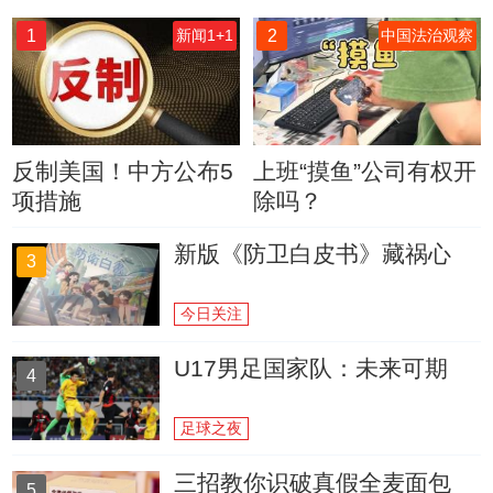
1
2
新闻1+1
中国法治观察
反制美国！中方公布5
上班“摸鱼”公司有权开
项措施
除吗？
新版《防卫白皮书》藏祸心
3
今日关注
U17男足国家队：未来可期
4
足球之夜
三招教你识破真假全麦面包
5