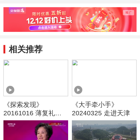
征
会师
握战
相关推荐
《探索发现》
《大手牵小手》
20161016 薄复礼的
20240325 走进天津
长征 （二） 行行复行
行