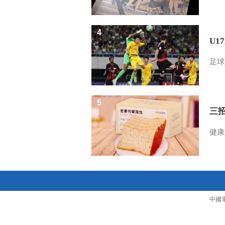
4
U1
足球
5
三
健康
中國