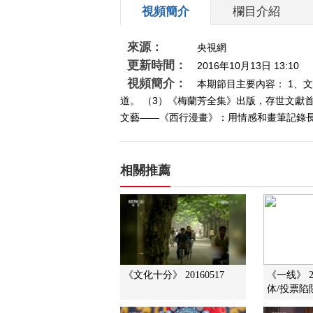
視頻簡介
欄目介紹
來源：
央視網
更新時間：
2016年10月13日 13:10
視頻簡介：
本期節目主要內容： 1、
道。 （3）《梅蘭芳全集》出版，存世文獻首
文藝——《西行漫畫》：用情感和畫筆記錄長征
相關推薦
《文化十分》 20160517
《一线》 2
体/投票陷