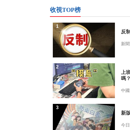
收視TOP榜
1
反
新聞
2
上
嗎
中國
3
新
今日