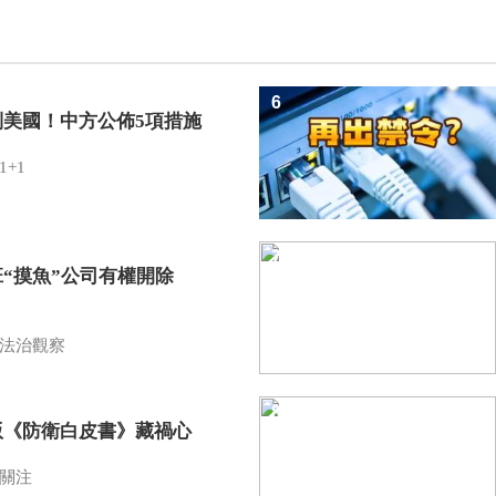
6
制美國！中方公佈5項措施
1+1
7
班“摸魚”公司有權開除
？
法治觀察
8
版《防衛白皮書》藏禍心
關注