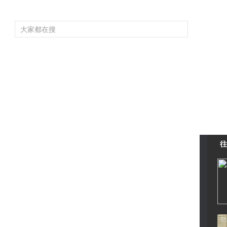
頻道大全
欄目大全
片庫
4K專區
聽
育
電影
國防軍事
電視劇
紀錄
科教
戲曲
社會與法
少
往