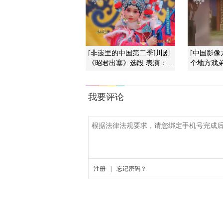
[非遗里的中国第二季]川剧
[中国影像
《昭君出塞》选段 表演：...
个地方戏弟