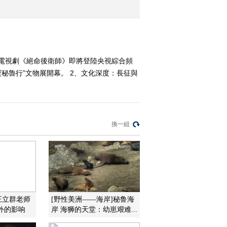
2016-10-07 12:34:10
《文化十分》 20161006
）電視劇《絕命後衛師》即將登陸央視綜合頻
寶秘魯行”文物展開幕。 2、文化深度：長征與
2016-10-06 13:14:10
《文化十分》 20161005
換一組
2016-10-05 13:12:11
《文化十分》 20161004
2016-10-04 13:22:10
王立群老师
[野性美洲——海岸]秘鲁海
外的影响
岸 海狮的天堂：幼崽艰难...
《文化十分》 20161003