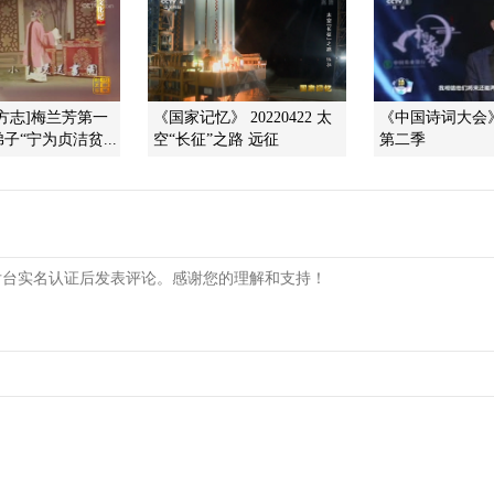
方志]梅兰芳第一
《国家记忆》 20220422 太
《中国诗词大会》 2
子“宁为贞洁贫...
空“长征”之路 远征
第二季