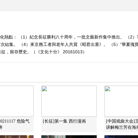
文化熱點： （1）紀念長征勝利八十周年，一批文藝新作集中推出。 （2
次結集。 （4）來京務工者與老年人共賞《昭君出塞》。 （5）“華夏瑰
，留存歷史。（《文化十分》 20161013）
0211117 危险气
[长征]第一集 西行漫画
[中国戏曲大会]
阱
讲解梅兰芳在海