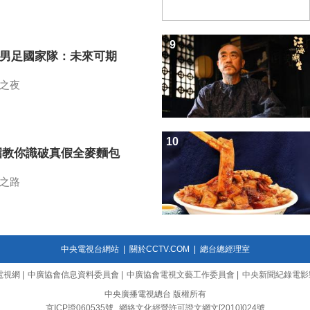
9
7男足國家隊：未來可期
之夜
10
招教你識破真假全麥麵包
之路
中央電視台網站
|
關於CCTV.COM
|
總台總經理室
電視網
|
中廣協會信息資料委員會
|
中廣協會電視文藝工作委員會
|
中央新聞紀錄電影
中央廣播電視總台 版權所有
京ICP證060535號
網絡文化經營許可證文網文[2010]024號