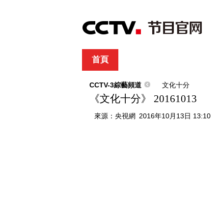
首頁
直播
節目單
綜合
新聞
財經
綜藝
中文國際
體
CCTV-3綜藝頻道
文化十分
《文化十分》 20161013
來源：
央視網
2016年10月13日 13:10