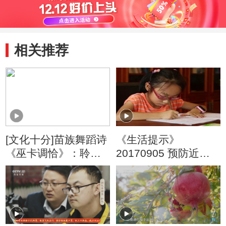
相关推荐
[文化十分]苗族舞蹈诗
《生活提示》
《巫卡调恰》：聆听
20170905 预防近视
外婆的歌谣
握笔姿势很重要