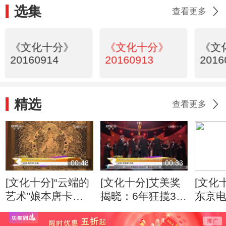
选集
查看更多
《文化十分》
《文化十分》
《文
20160914
20160913
2016
精选
查看更多
00:48
00:33
[文化十分]“云端的
[文化十分]艾美奖
[文化十
艺术”娘本唐卡艺
揭晓：6年狂揽38
东京
术展
奖 《权力的游
VR产
戏》破纪录