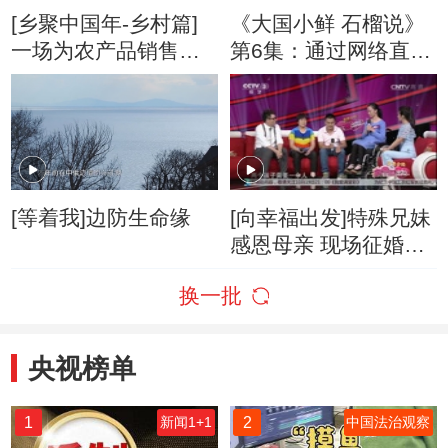
[乡聚中国年-乡村篇]
《大国小鲜 石榴说》
一场为农产品销售而
第6集：通过网络直播
准备的网络直播
“皮亚曼”的名气越来越
响
[等着我]边防生命缘
[向幸福出发]特殊兄妹
感恩母亲 现场征婚遭
遇考验
换一批
央视榜单
1
2
新闻1+1
中国法治观察