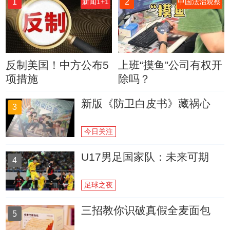
1
2
新闻1+1
中国法治观察
反制美国！中方公布5
上班“摸鱼”公司有权开
项措施
除吗？
新版《防卫白皮书》藏祸心
3
今日关注
U17男足国家队：未来可期
4
足球之夜
三招教你识破真假全麦面包
5