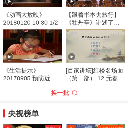
《动画大放映》
【跟着书本去旅行】
20180120 10:30 1/2
《牡丹亭》讲述了一
段怎样的爱情故事？
《生活提示》
[百家讲坛]红楼名场面
20170905 预防近视
（第一部） 12 元春夜
握笔姿势很重要
省亲 《牡丹亭》与
换一批
《红楼梦》的联系
央视榜单