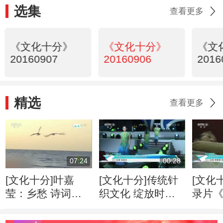
选集
查看更多
《文化十分》
《文化十分》
《文
20160907
20160906
2016
精选
查看更多
07:24
00:28
[文化十分]叶嘉
[文化十分]传统针
[文化
莹：乡愁 诗词中
织文化 绽放时尚
录片
不变的主题
光彩
镜头
群