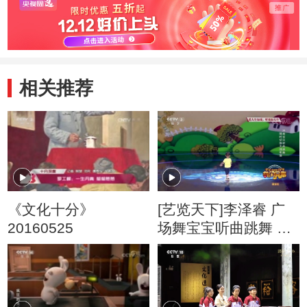
相关推荐
《文化十分》
[艺览天下]李泽睿 广
20160525
场舞宝宝听曲跳舞 蹦
蹦跳跳萌翻全场