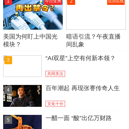
1
2
今日亚洲
法治在线
美国为何盯上中国光
暗语引流？午夜直播
模块？
间乱象
“AI双星”上空有何新本领？
3
共同关注
百年潮起 再现张謇传奇人生
4
文化十分
一醋一面 “酸”出亿万财路
5