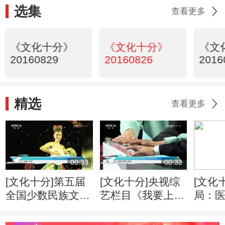
选集
查看更多
《文化十分》
《文化十分》
《文
20160829
20160826
2016
精选
查看更多
00:33
00:32
[文化十分]第五届
[文化十分]央视综
[文化
全国少数民族文艺
艺栏目《我要上春
局：
会演：舞蹈诗《缘
晚》全新改版
不得
起敦煌》舞出生命
作