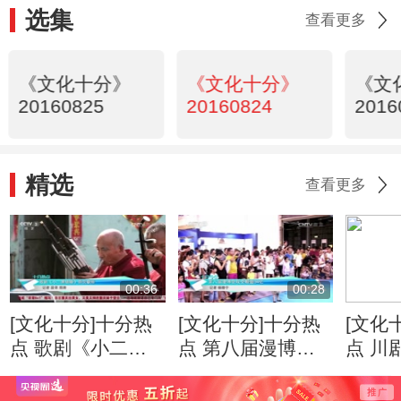
选集
查看更多
《文化十分》
《文化十分》
《文
20160825
20160824
2016
精选
查看更多
00:36
00:28
[文化十分]十分热
[文化十分]十分热
[文化
点 歌剧《小二黑
点 第八届漫博会
点 川
结婚》首次联排
成交额逾34亿
定》
演出