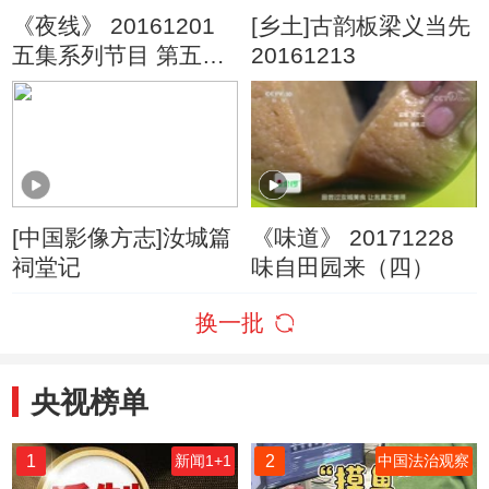
《夜线》 20161201
[乡土]古韵板梁义当先
五集系列节目 第五集
20161213
“爱”为什么变成了恨
[中国影像方志]汝城篇
《味道》 20171228
祠堂记
味自田园来（四）
换一批
央视榜单
1
2
新闻1+1
中国法治观察