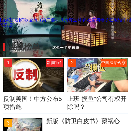
[百家讲坛]诗歌爱情（第二部） 8 清辉玉臂寒 杜甫与妻子在艰难中相
互取暖
换一批
央视榜单
1
2
新闻1+1
中国法治观察
反制美国！中方公布5
上班“摸鱼”公司有权开
项措施
除吗？
新版《防卫白皮书》藏祸心
3