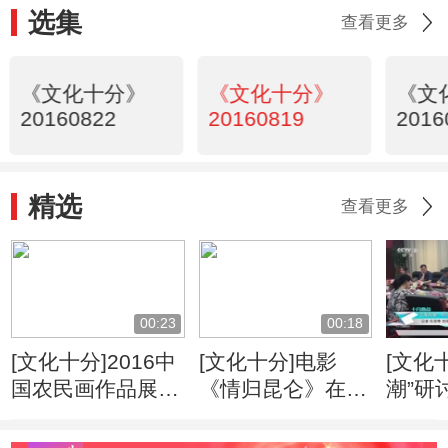
选集
查看更多
《文化十分》
《文化十分》
《文
20160822
20160819
2016
精选
查看更多
00:23
00:18
[文化十分]2016中
[文化十分]电影
[文化
国农民画作品展在
《情归昆仑》在乌
潮”研
山东青州举行
鲁木齐开机
守戏
提倡