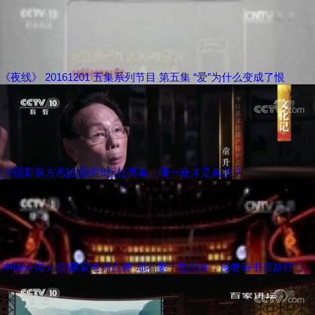
《夜线》 20161201 五集系列节目 第五集 “爱”为什么变成了恨
[中国影像方志]全国有8座杜甫墓，哪一座才是真的？
[中国诗词大会]康震老师点评“却看妻子愁何在，漫卷诗书喜欲狂”