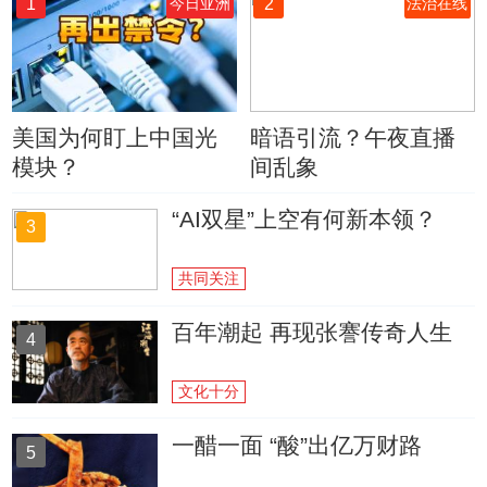
1
2
今日亚洲
法治在线
美国为何盯上中国光
暗语引流？午夜直播
模块？
间乱象
“AI双星”上空有何新本领？
3
共同关注
百年潮起 再现张謇传奇人生
4
文化十分
一醋一面 “酸”出亿万财路
5