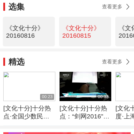
选集
查看更多
《文化十分》
《文化十分》
《文
20160816
20160815
2016
精选
查看更多
00:23
00:33
[文化十分]十分热
[文化十分]十分热
[文化
点·全国少数民族
点：“剑网2016”打
度·上
文艺会演：大型音
击网络侵权盗版
馆：
舞诗画《木卡姆印
曝光八起重点案件
妙世