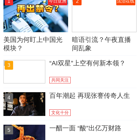
1
2
今日亚洲
法治在线
美国为何盯上中国光
暗语引流？午夜直播
模块？
间乱象
“AI双星”上空有何新本领？
3
共同关注
百年潮起 再现张謇传奇人生
4
文化十分
一醋一面 “酸”出亿万财路
5