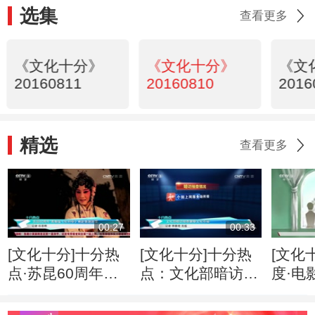
选集
查看更多
《文化十分》
《文化十分》
《文
20160811
20160810
2016
精选
查看更多
00:27
00:33
[文化十分]十分热
[文化十分]十分热
[文化
点·苏昆60周年：
点：文化部暗访抽
度·电
青春版《牡丹亭》
查暑期文化市场
棠》
将赴各地巡演
个梦