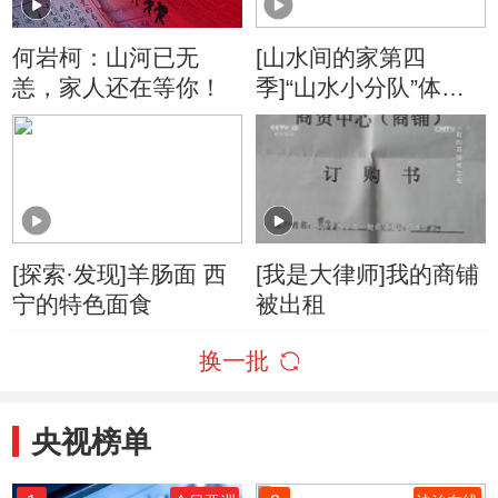
何岩柯：山河已无
[山水间的家第四
恙，家人还在等你！
季]“山水小分队”体验
黄花菜的分盘、杀
青、晾晒与打包工作
[探索·发现]羊肠面 西
[我是大律师]我的商铺
宁的特色面食
被出租
换一批
央视榜单