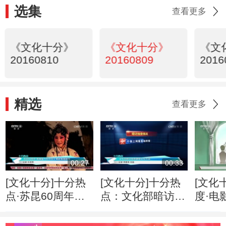
选集
查看更多
《文化十分》
《文化十分》
《文
20160810
20160809
2016
精选
查看更多
00:27
00:33
[文化十分]十分热
[文化十分]十分热
[文化
点·苏昆60周年：
点：文化部暗访抽
度·电
青春版《牡丹亭》
查暑期文化市场
棠》
将赴各地巡演
个梦