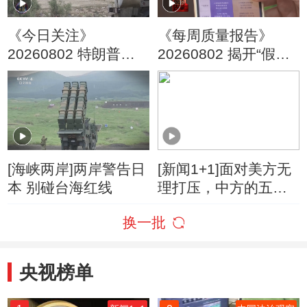
《今日关注》
《每周质量报告》
20260802 特朗普叫
20260802 揭开“假洋
停“最大规模”打击 伊
牌”的真面目
朗称摧毁美军F-35战
机
[海峡两岸]两岸警告日
[新闻1+1]面对美方无
本 别碰台海红线
理打压，中方的五项
反制！
换一批
央视榜单