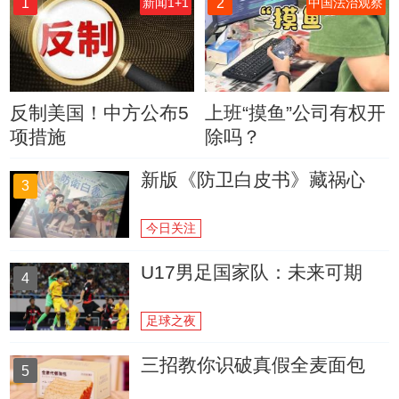
1
2
新闻1+1
中国法治观察
反制美国！中方公布5
上班“摸鱼”公司有权开
项措施
除吗？
新版《防卫白皮书》藏祸心
3
今日关注
U17男足国家队：未来可期
4
足球之夜
三招教你识破真假全麦面包
5