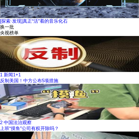
[探索·发现]真正“活”着的音乐化石
换一批
央视榜单
1
新闻1+1
反制美国！中方公布5项措施
2
中国法治观察
上班“摸鱼”公司有权开除吗？