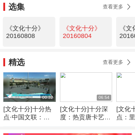
选集
查看更多
《文化十分》
《文化十分》
《文
20160808
20160804
2016
精选
查看更多
00:32
06:54
[文化十分]十分热
[文化十分]十分深
[文化
点·中国文联：文
度：热贡唐卡艺术
点：
艺骨干和管理干部
传承人里娘本的彩
启“抓
培训全面开展
绘人生