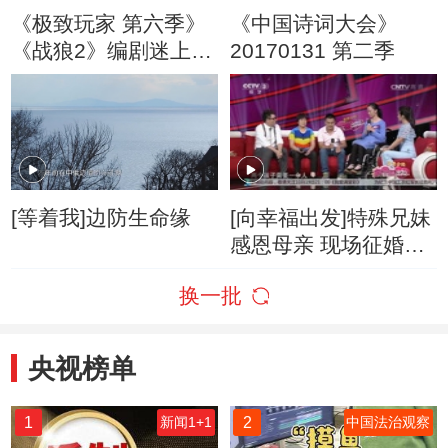
《极致玩家 第六季》
《中国诗词大会》
《战狼2》编剧迷上潜
20170131 第二季
水运动
[等着我]边防生命缘
[向幸福出发]特殊兄妹
感恩母亲 现场征婚遭
遇考验
换一批
央视榜单
1
2
新闻1+1
中国法治观察