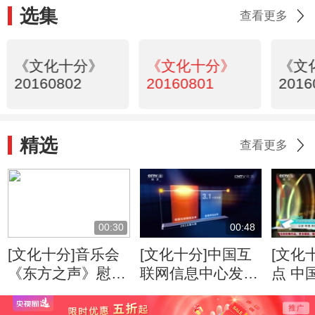
选集
查看更多
《文化十分》
《文化十分》
《文
20160802
20160801
2016
精选
查看更多
00:30
00:48
[文化十分]音乐会
[文化十分]中国互
[文化
《东方之声》慰问
联网信息中心发布
点 中
演出走进龙岩
报告：网民达7.10
微电
亿 手机用户超
礼在