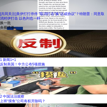
[共同关注]美伊打打停停 “取消打击”换“达成协议”？特朗普：同意取
消对伊打击 以色列也一样
换一批
央视榜单
1
新闻1+1
反制美国！中方公布5项措施
2
中国法治观察
上班“摸鱼”公司有权开除吗？