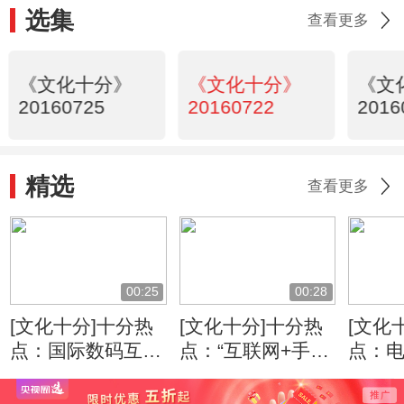
选集
查看更多
《文化十分》
《文化十分》
《文
20160725
20160722
2016
精选
查看更多
00:25
00:28
[文化十分]十分热
[文化十分]十分热
[文化
点：国际数码互动
点：“互联网+手
点：
娱乐发展：游戏新
艺”探索手工艺传
依旧
时代 拥抱泛娱乐
承发展困境
收视