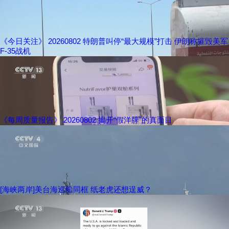
《今日关注》 20260802 特朗普叫停“最大规模”打击 伊朗称摧毁美军
F-35战机
《每周质量报告》 20260802 揭开“假洋牌”的真面目
[海峡两岸]美台海巡船同框 纸老虎还想逞威？