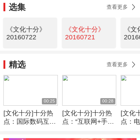
选集
查看更多
《文化十分》
《文化十分》
《文
20160722
20160721
2016
精选
查看更多
00:25
00:28
[文化十分]十分热
[文化十分]十分热
[文化
点：国际数码互动
点：“互联网+手
点：
娱乐发展：游戏新
艺”探索手工艺传
依旧
时代 拥抱泛娱乐
承发展困境
收视