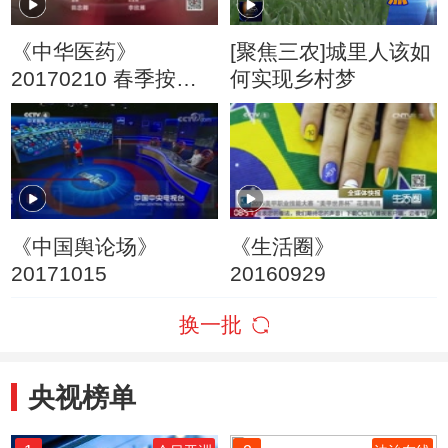
《中华医药》
[聚焦三农]城里人该如
20170210 春季按月
何实现乡村梦
来养肝
《中国舆论场》
《生活圈》
20171015
20160929
换一批
央视榜单