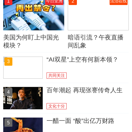
1
2
今日亚洲
法治在线
美国为何盯上中国光
暗语引流？午夜直播
模块？
间乱象
“AI双星”上空有何新本领？
3
共同关注
百年潮起 再现张謇传奇人生
4
文化十分
一醋一面 “酸”出亿万财路
5