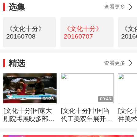
选集
查看更多
《文化十分》
《文化十分》
《文
20160708
20160707
2016
精选
查看更多
00:36
00:43
[文化十分]国家大
[文化十分]中国当
[文化十
剧院将展映多部中
代工美双年展开幕
件美
外歌剧电影
巧夺天工彰显匠人
祝“中
精神
立95