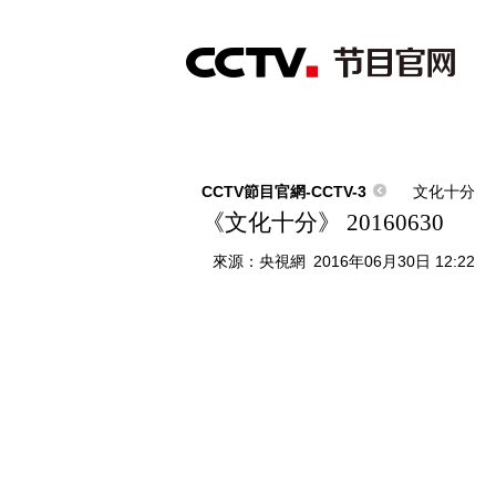
首頁
直播
節目單
綜合
新聞
財經
綜藝
中文國際
體
CCTV節目官網-CCTV-3
文化十分
《文化十分》 20160630
來源：
央視網
2016年06月30日 12:22