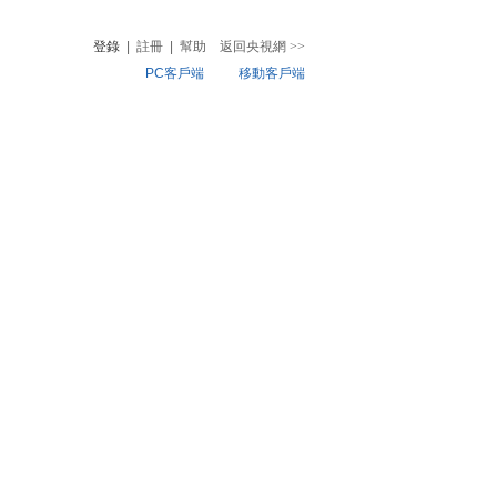
登錄
|
註冊
|
幫助
返回央視網
>>
PC客戶端
移動客戶端
音
熱榜
微視頻
兒
音樂
體育賽事
農業農村