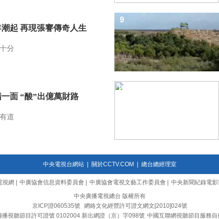
9
年潮起 再現張謇傳奇人生
十分
10
一面 “酸”出億萬財路
有道
中央電視台網站
|
關於CCTV.COM
|
總台總經理室
電視網
|
中廣協會信息資料委員會
|
中廣協會電視文藝工作委員會
|
中央新聞紀錄電影
中央廣播電視總台 版權所有
京ICP證060535號
網絡文化經營許可證文網文[2010]024號
播視聽節目許可證號 0102004 新出網證（京）字098號
中國互聯網視聽節目服務自