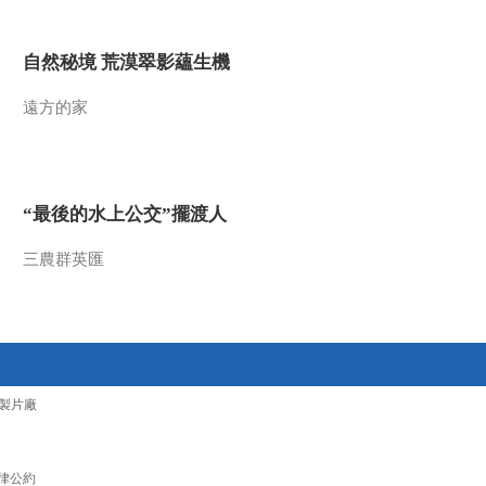
2016-06-03 12:07:10
自然秘境 荒漠翠影蘊生機
《文化十分》 20160602
遠方的家
2016-06-02 13:01:10
《文化十分》 20160601
“最後的水上公交”擺渡人
三農群英匯
2016-06-01 12:49:14
《文化十分》 20160531
2016-05-31 12:27:10
製片廠
《文化十分》 20160530
律公約