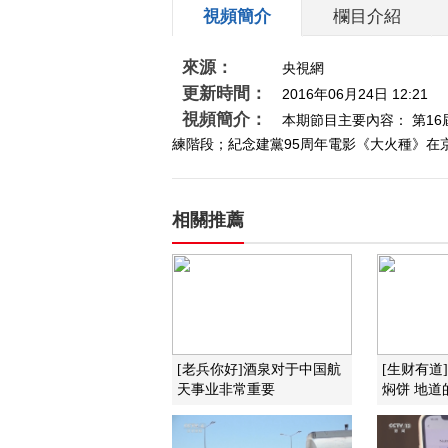
視頻簡介
欄目介紹
來源：
央視網
更新時間：
2016年06月24日 12:21
視頻簡介：
本期節目主要內容： 第1
練階段；紀念建黨95周年電影《大火種》在京
相關推薦
[老兵你好]酒泉对于中国航
[生财有道
天事业非常重要
焖饼 地道