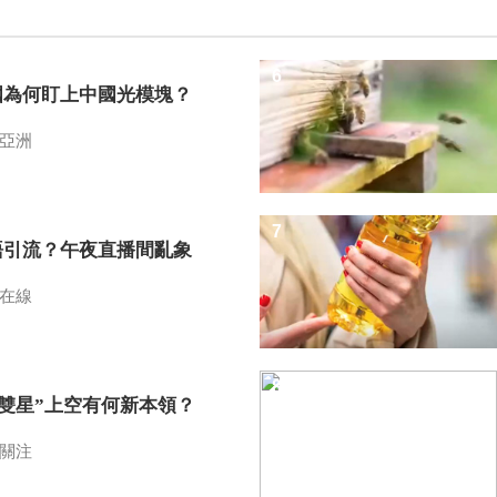
6
國為何盯上中國光模塊？
亞洲
7
語引流？午夜直播間亂象
在線
8
I雙星”上空有何新本領？
關注