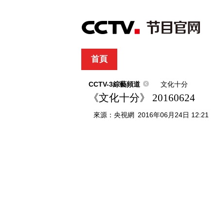
首頁
直播
節目單
綜合
新聞
財經
綜藝
中文國際
體
CCTV-3綜藝頻道
文化十分
《文化十分》 20160624
來源：
央視網
2016年06月24日 12:21