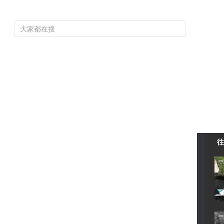
頻道大全
欄目大全
片庫
4K專區
聽
育
電影
國防軍事
電視劇
紀錄
科教
戲曲
社會與法
少
往