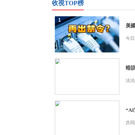
收視TOP榜
1
美
今日
2
暗
法治
3
“A
共同