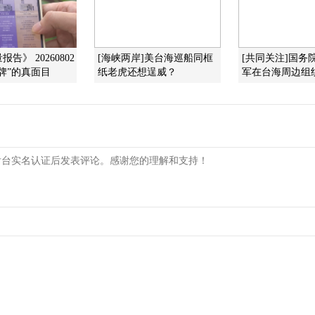
告》 20260802
[海峡两岸]美台海巡船同框
[共同关注]国务
牌”的真面目
纸老虎还想逞威？
军在台海周边组织