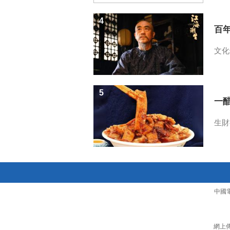
4
百
文化
5
一醋
生財
中國
網上傳