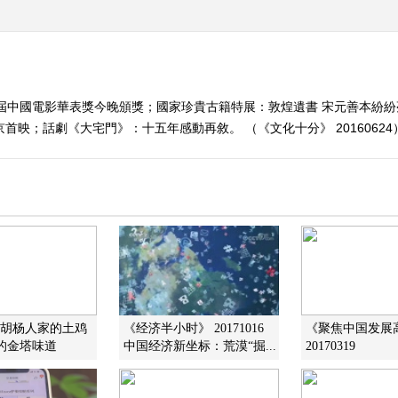
6屆中國電影華表獎今晚頒獎；國家珍貴古籍特展：敦煌遺書 宋元善本紛
首映；話劇《大宅門》：十五年感動再敘。 （《文化十分》 20160624
]胡杨人家的土鸡
《经济半小时》 20171016
《聚焦中国发展
的金塔味道
中国经济新坐标：荒漠“掘...
20170319