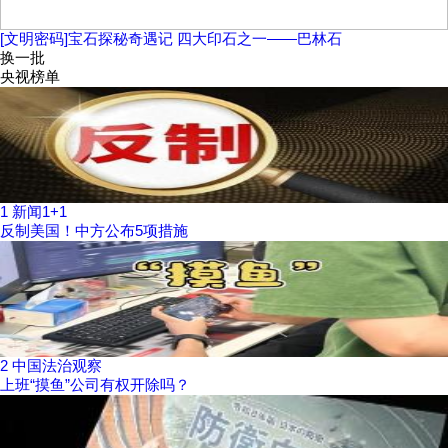
[文明密码]宝石探秘奇遇记 四大印石之一——巴林石
换一批
央视榜单
1
新闻1+1
反制美国！中方公布5项措施
2
中国法治观察
上班“摸鱼”公司有权开除吗？