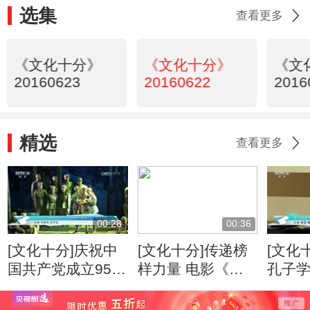
选集
查看更多
《文化十分》
《文化十分》
《文
20160623
20160622
2016
精选
查看更多
00:28
00:36
[文化十分]庆祝中
[文化十分]传递榜
[文化
国共产党成立95周
样力量 电影《老
孔子学
年 民族歌剧《星
阿姨》全国公映
乐夏令
星之火》唱响沈城