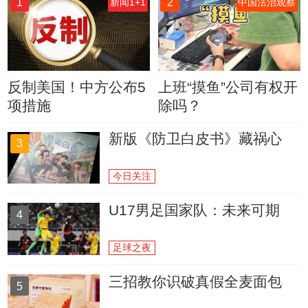
1
2
新闻1+1
中国法治观察
反制美国！中方公布5
上班“摸鱼”公司有权开
项措施
除吗？
新版《防卫白皮书》藏祸心
3
今日关注
U17男足国家队：未来可期
4
足球之夜
三招教你识破真假全麦面包
5