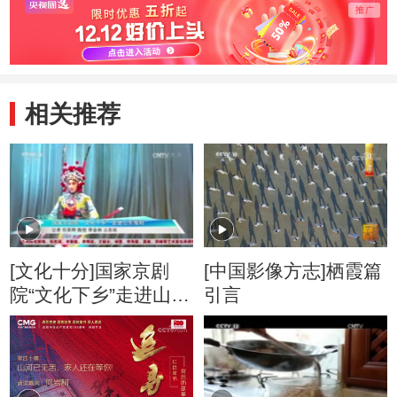
出
相关推荐
[文化十分]国家京剧
[中国影像方志]栖霞篇
院“文化下乡”走进山东
引言
海阳