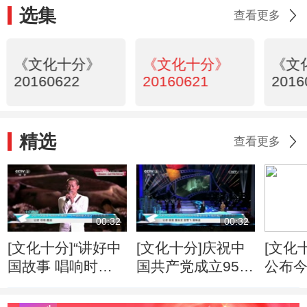
选集
查看更多
《文化十分》
《文化十分》
《文
20160622
20160621
2016
精选
查看更多
00:32
00:32
[文化十分]“讲好中
[文化十分]庆祝中
[文化
国故事 唱响时代
国共产党成立95周
公布今
赞歌” 《中国民歌
年电影音乐会《我
申请 
大会》7月央视播
的祖国》在京举行
列