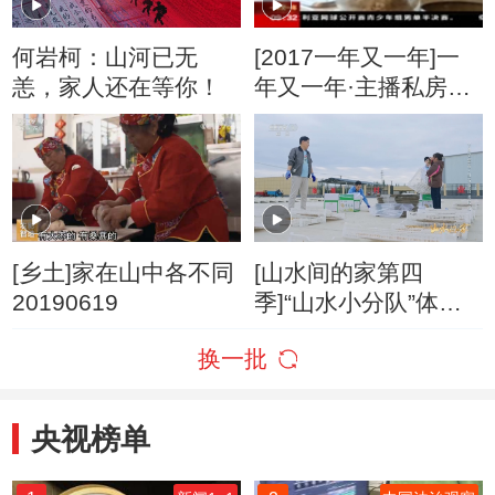
何岩柯：山河已无
[2017一年又一年]一
恙，家人还在等你！
年又一年·主播私房年
夜菜 何岩柯的年夜
菜：叶儿耙
[乡土]家在山中各不同
[山水间的家第四
20190619
季]“山水小分队”体验
黄花菜的分盘、杀
换一批
青、晾晒与打包工作
央视榜单