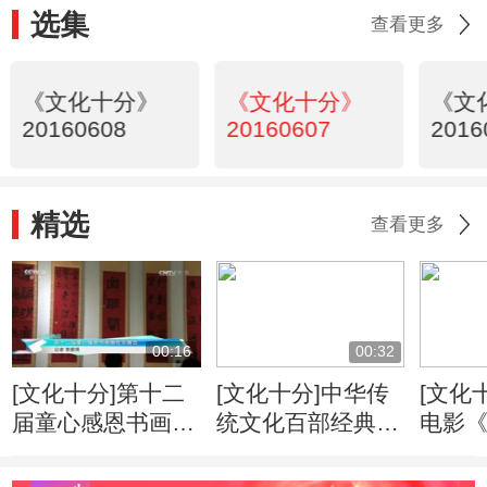
选集
查看更多
《文化十分》
《文化十分》
《文
20160608
20160607
2016
精选
查看更多
00:16
00:32
[文化十分]第十二
[文化十分]中华传
[文化
届童心感恩书画展
统文化百部经典
电影
在京展出
首批12部书目确定
项目