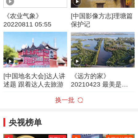
《农业气象》
[中国影像方志]理塘篇
20220811 05:55
保护记
[中国地名大会]达人讲
《远方的家》
述题 跟着达人去旅游
20210423 最美是家
乡——四川 山水家园
换一批
宜居四川
央视榜单