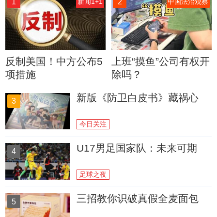
1
2
新闻1+1
中国法治观察
反制美国！中方公布5
上班“摸鱼”公司有权开
项措施
除吗？
新版《防卫白皮书》藏祸心
3
今日关注
U17男足国家队：未来可期
4
足球之夜
三招教你识破真假全麦面包
5