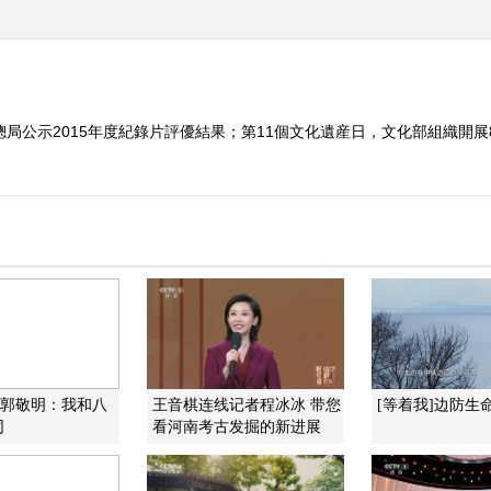
局公示2015年度紀錄片評優結果；第11個文化遺産日，文化部組織開展8
）
]郭敬明：我和八
王音棋连线记者程冰冰 带您
[等着我]边防生
同
看河南考古发掘的新进展