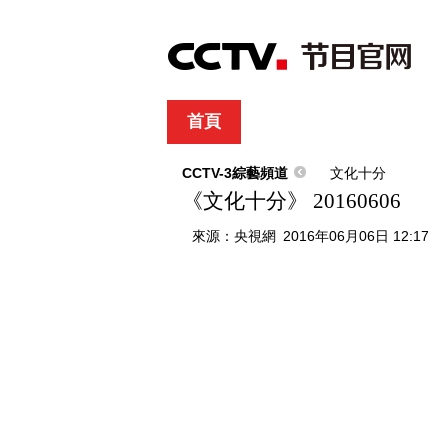
首頁
直播
節目單
綜合
新聞
財經
綜藝
中文國際
體
CCTV-3綜藝頻道
文化十分
《文化十分》 20160606
來源：
央視網
2016年06月06日 12:17