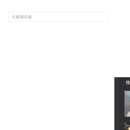
頻道大全
欄目大全
片庫
4K專區
聽
育
電影
國防軍事
電視劇
紀錄
科教
戲曲
社會與法
少
往