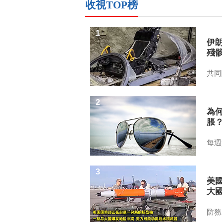
收視TOP榜
1
伊
殘
共同
2
為
脹
每週
3
美
大
防務