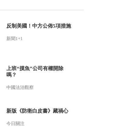
2016-05-19 12:09:12
《文化十分》 20160518
反制美國！中方公佈5項措施
新聞1+1
2016-05-18 12:45:10
《文化十分》 20160517
上班“摸魚”公司有權開除
嗎？
2016-05-17 18:03:13
中國法治觀察
《文化十分》 20160516
新版《防衛白皮書》藏禍心
2016-05-16 12:36:10
《文化十分》 20160513
今日關注