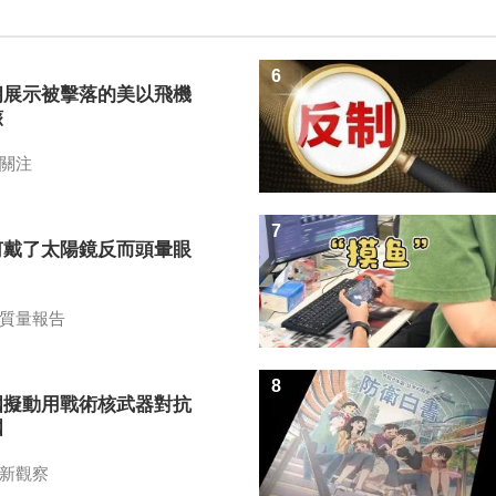
6
朗展示被擊落的美以飛機
骸
關注
7
何戴了太陽鏡反而頭暈眼
？
質量報告
8
國擬動用戰術核武器對抗
國
新觀察