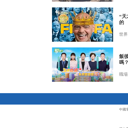
4
“
的
世界
5
飯
嗎
職場
中國