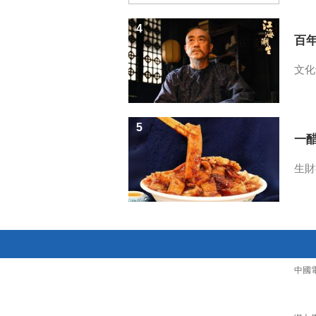
4
百
文化
5
一醋
生財
中國