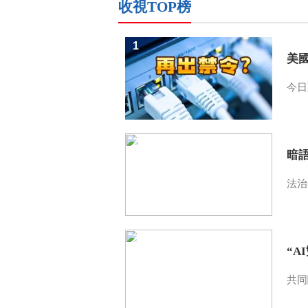
收視TOP榜
1
美
今日
2
暗
法治
3
“A
共同