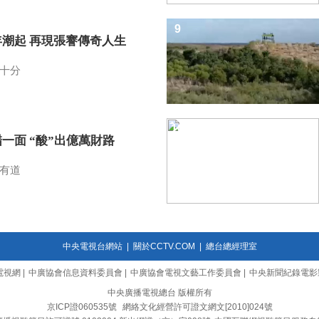
9
年潮起 再現張謇傳奇人生
十分
10
一面 “酸”出億萬財路
有道
中央電視台網站
|
關於CCTV.COM
|
總台總經理室
電視網
|
中廣協會信息資料委員會
|
中廣協會電視文藝工作委員會
|
中央新聞紀錄電影
中央廣播電視總台 版權所有
京ICP證060535號
網絡文化經營許可證文網文[2010]024號