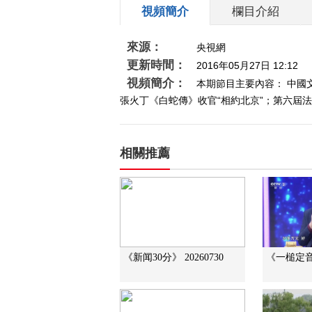
視頻簡介
欄目介紹
來源：
央視網
更新時間：
2016年05月27日 12:12
視頻簡介：
本期節目主要內容： 中國
張火丁《白蛇傳》收官“相約北京”；第六屆法
相關推薦
《新闻30分》 20260730
《一槌定音》