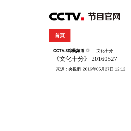
首頁
直播
節目單
綜合
新聞
財經
綜藝
中文國際
體
CCTV-3綜藝頻道
文化十分
《文化十分》 20160527
來源：
央視網
2016年05月27日 12:12