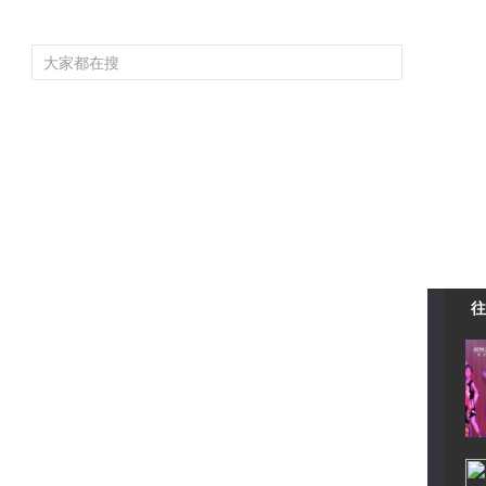
頻道大全
欄目大全
片庫
4K專區
聽
育
電影
國防軍事
電視劇
紀錄
科教
戲曲
社會與法
少
往