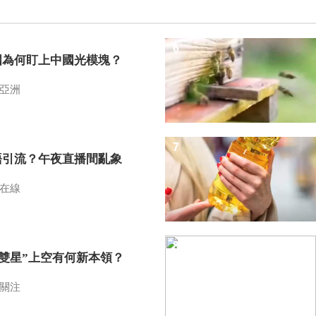
6
國為何盯上中國光模塊？
亞洲
7
語引流？午夜直播間亂象
在線
8
I雙星”上空有何新本領？
關注