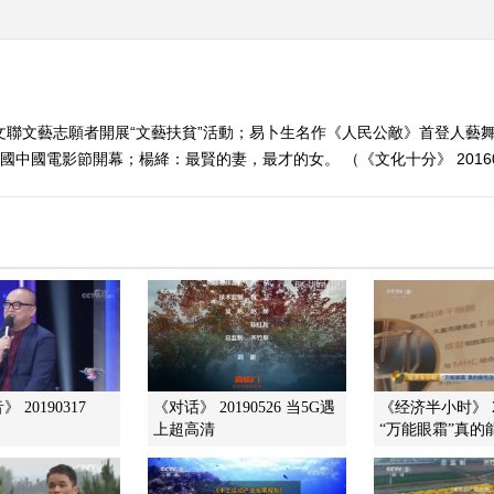
文聯文藝志願者開展“文藝扶貧”活動；易卜生名作《人民公敵》首登人藝舞
國中國電影節開幕；楊絳：最賢的妻，最才的女。 （《文化十分》 20160
 20190317
《对话》 20190526 当5G遇
《经济半小时》 20
上超高清
“万能眼霜”真的能