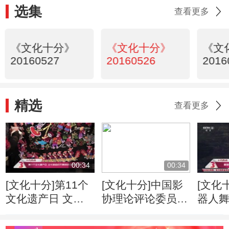
选集
查看更多
《文化十分》
《文化十分》
《文
20160527
20160526
2016
精选
查看更多
00:34
00:34
[文化十分]第11个
[文化十分]中国影
[文化
文化遗产日 文化
协理论评论委员会
器人
部组织开展800余
选出十佳影片
子》7
场系列活动