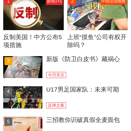
1
2
新闻1+1
中国法治观察
反制美国！中方公布5
上班“摸鱼”公司有权开
项措施
除吗？
新版《防卫白皮书》藏祸心
3
今日关注
U17男足国家队：未来可期
4
足球之夜
三招教你识破真假全麦面包
5