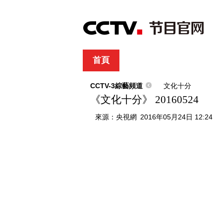
首頁
直播
節目單
綜合
新聞
財經
綜藝
中文國際
體
CCTV-3綜藝頻道
文化十分
《文化十分》 20160524
來源：
央視網
2016年05月24日 12:24