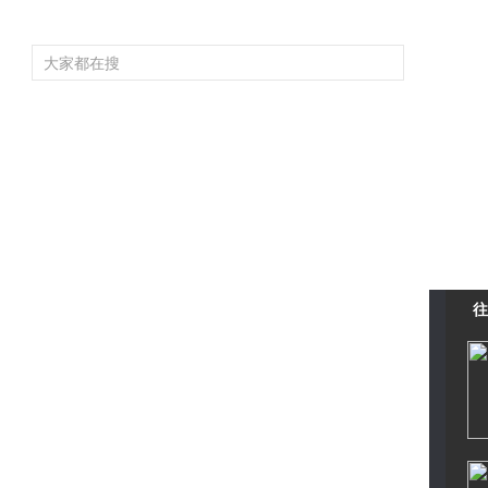
頻道大全
欄目大全
片庫
4K專區
聽
育
電影
國防軍事
電視劇
紀錄
科教
戲曲
社會與法
少
往