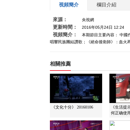
視頻簡介
欄目介紹
來源：
央視網
更新時間：
2016年05月24日 12:24
視頻簡介：
本期節目主要內容： 中國
唱響民族團結讚歌；《絕命後衛師》：血火再現英
相關推薦
《文化十分》 20160106
《生活提示》
何正确使