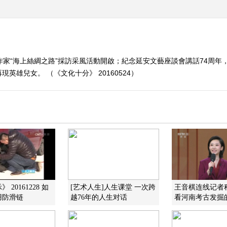
作家“海上絲綢之路”採訪采風活動開啟；紀念延安文藝座談會講話74周
雄兒女。 （《文化十分》 20160524）
 20161228 如
[艺术人生]人生课堂 一次跨
王音棋连线记者
用防滑链
越76年的人生对话
看河南考古发掘