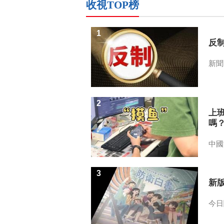
收視TOP榜
1
反
新聞
2
上
嗎
中國
3
新
今日