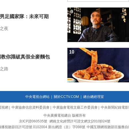
9
7男足國家隊：未來可期
之夜
10
招教你識破真假全麥麵包
之路
中央電視台網站
|
關於CCTV.COM
|
總台總經理室
電視網
|
中廣協會信息資料委員會
|
中廣協會電視文藝工作委員會
|
中央新聞紀錄電影
中央廣播電視總台 版權所有
京ICP證060535號
網絡文化經營許可證文網文[2010]024號
播視聽節目許可證號 0102004 新出網證（京）字098號
中國互聯網視聽節目服務自