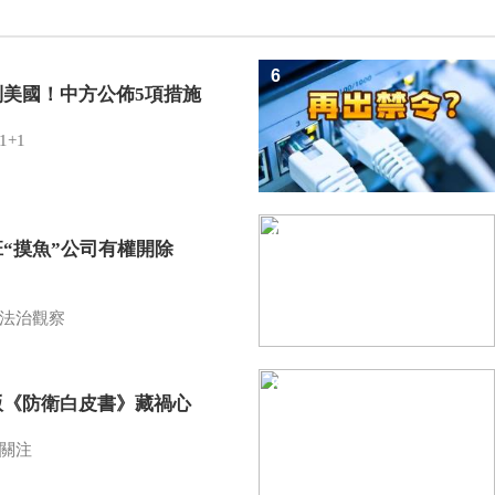
6
制美國！中方公佈5項措施
1+1
7
班“摸魚”公司有權開除
？
法治觀察
8
版《防衛白皮書》藏禍心
關注