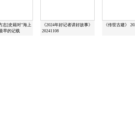
方志]史籍对“海上
《2024年好记者讲好故事》
《传世古建》 202
最早的记载
20241108