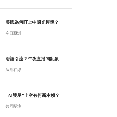
2016-05-05 14:29:11
《文化十分》 20160504
美國為何盯上中國光模塊？
今日亞洲
2016-05-04 13:48:10
《文化十分》 20160503
暗語引流？午夜直播間亂象
2016-05-03 13:54:16
法治在線
《文化十分》 20160429
“AI雙星”上空有何新本領？
2016-04-29 14:09:11
《文化十分》 20160428
共同關注