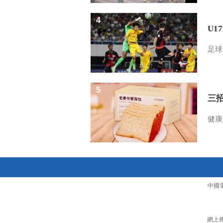
4
U1
足球
5
三
健康
中國
網上傳