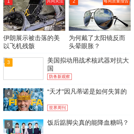
1
2
共同关注
每周质量报告
伊朗展示被击落的美
为何戴了太阳镜反而
以飞机残骸
头晕眼胀？
美国拟动用战术核武器对抗大
3
国
防务新观察
“天才”因凡蒂诺是如何失算的
4
世界周刊
饭后踮脚尖真的能降血糖吗？
5