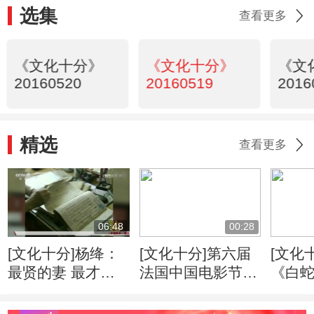
选集
查看更多
《文化十分》
《文化十分》
《文
20160520
20160519
2016
精选
查看更多
06:48
00:28
[文化十分]杨绛：
[文化十分]第六届
[文化
最贤的妻 最才的
法国中国电影节开
《白
女
幕
官“相